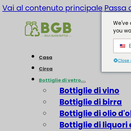
Vai al contenuto principale
Passa a
We've 
you wa
E
Casa
Close 
Circa
Bottiglie di vetro
Bottiglie di vino
Bottiglie di birra
Bottiglie di olio d'o
Bottiglie di liquori 