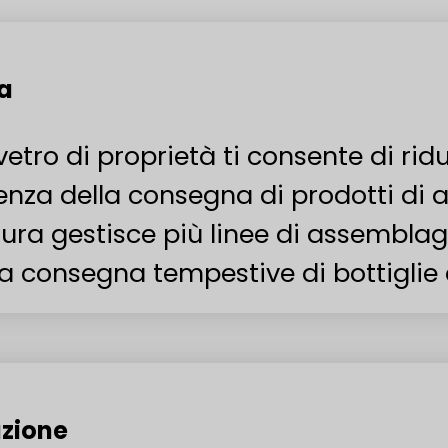
ca
vetro di proprietà ti consente di ridu
za della consegna di prodotti di al
tura gestisce più linee di assemblagg
consegna tempestive di bottiglie di
uzione