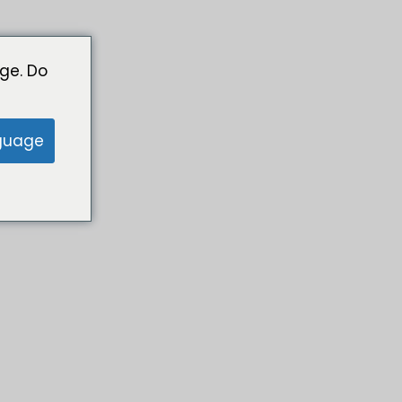
ge. Do
guage