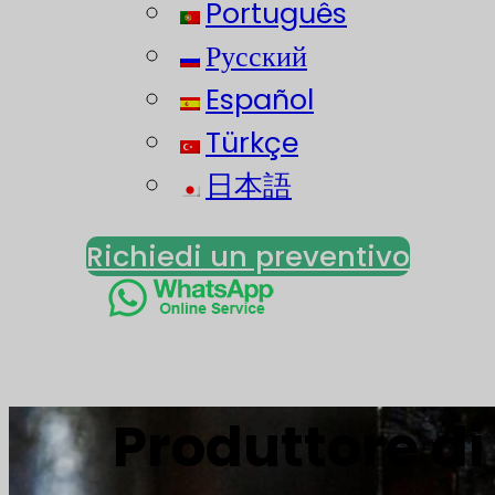
Português
Русский
Español
Türkçe
日本語
Richiedi un preventivo
Produttore di 