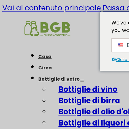
Vai al contenuto principale
Passa a
We've 
you wa
E
Casa
Close 
Circa
Bottiglie di vetro
Bottiglie di vino
Bottiglie di birra
Bottiglie di olio d'o
Bottiglie di liquori 