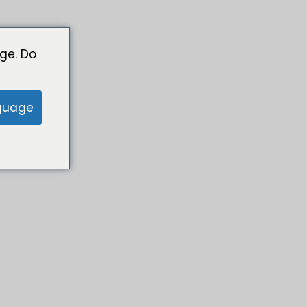
ge. Do
guage