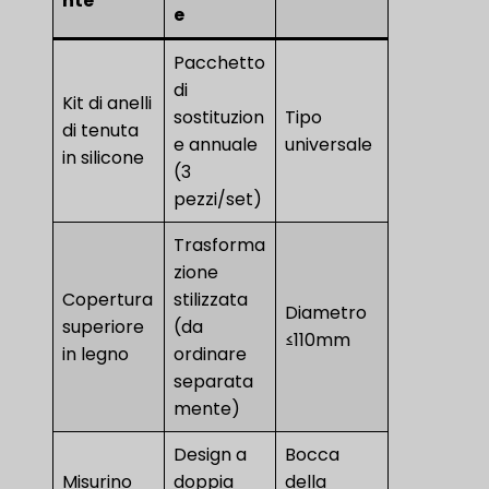
nte
e
Pacchetto
di
Kit di anelli
sostituzion
Tipo
di tenuta
e annuale
universale
in silicone
(3
pezzi/set)
Trasforma
zione
Copertura
stilizzata
Diametro
superiore
(da
≤110mm
in legno
ordinare
separata
mente)
Design a
Bocca
Misurino
doppia
della