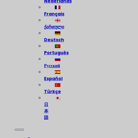
Nederlands
Français
ქართული
Deutsch
Português
Русский
Español
Türkçe
日
本
語