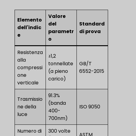
Valore
Elemento
del
Standard
dell'indic
parametr
di prova
e
o
Resistenza
≥1,2
alla
tonnellate
GB/T
compressi
(a pieno
6552-2015
one
carico)
verticale
91.3%
Trasmissio
(banda
ne della
ISO 9050
400-
luce
700nm)
Numero di
300 volte
ASTM