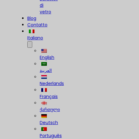
di
vetro
Blog
Contatto
Italiano
English
العربية
Nederlands
Français
ქართული
Deutsch
Português