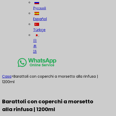
Русский
Español
Türkçe
日
本
語
Casa
>
Barattoli con coperchi a morsetto alla rinfusa |
1200ml
Barattoli con coperchi a morsetto
alla rinfusa | 1200ml