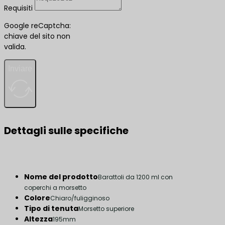
Requisiti
Google reCaptcha:
chiave del sito non
valida.
Inviare
Dettagli sulle specifiche
Nome del prodotto
Barattoli da 1200 ml con
coperchi a morsetto
Colore
Chiaro/fuligginoso
Tipo di tenuta
Morsetto superiore
Altezza
195mm