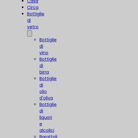
Casa
Circa
Bottiglie
di
vetro
Bottiglie
di
vino
Bottiglie
di
birra
Bottiglie
di
olio
d'oliva
Bottiglie
di
liquori
e
alcolici
Barattoli