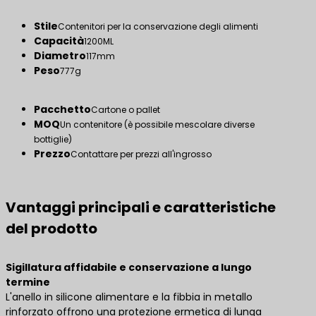
Stile
Contenitori per la conservazione degli alimenti
Capacità
1200ML
Diametro
117mm
Peso
777g
Pacchetto
Cartone o pallet
MOQ
Un contenitore (è possibile mescolare diverse
bottiglie)
Prezzo
Contattare per prezzi all'ingrosso
Vantaggi principali e caratteristiche
del prodotto
Sigillatura affidabile e conservazione a lungo
termine
L'anello in silicone alimentare e la fibbia in metallo
rinforzato offrono una protezione ermetica di lunga