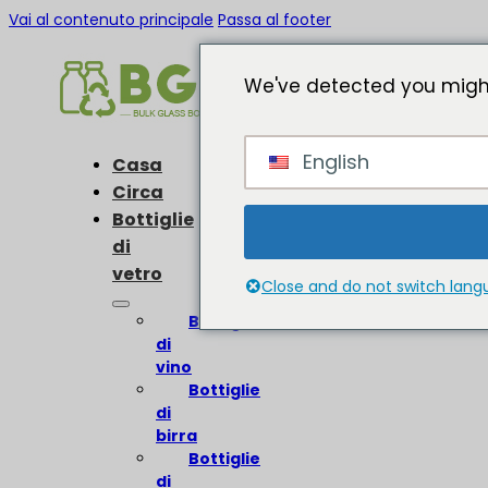
Vai al contenuto principale
Passa al footer
We've detected you might
English
Casa
Circa
Bottiglie
di
vetro
Close and do not switch lan
Bottiglie
di
vino
Bottiglie
di
birra
Bottiglie
di