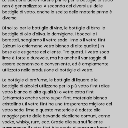
La selezione delle materie prime per le bottiglie di vetro
non è generalizzata. A seconda dei diversi usi delle
bottiglie di vetro, anche la scelta delle materie prime è
diversa.
Di solito, per le bottiglie di vino, le bottiglie di birra, le
bottiglie di olio d'oliva, le damigiane, i boccali e i
barattoli, scegliamo il vetro soda-lime o il vetro flint
(alcuni lo chiamano vetro bianco di alta qualità) in
base alle esigenze del cliente. Tra questi, il vetro soda-
lime è forte e durevole, ma ha anche il vantaggio di
essere economico e conveniente, ed è ampiamente
utilizzato nella produzione di bottiglie di vetro.
Le bottiglie di profumo, le bottiglie di liquore e le
bottiglie di alcolici utilizzano per lo più vetro flint (alias
vetro bianco di alta qualità) o vetro extra flint
(chiamato anche vetro super flint, materiale bianco
cristallino). Il vetro flint ha una trasparenza migliore del
vetro soda-lime e questo materiale è adatto alla
maggior parte delle bevande alcoliche comuni, come
vodka, whisky, rum, ecc. Grazie alla sua sufficiente