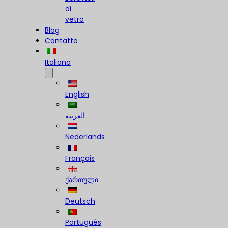
di
vetro
Blog
Contatto
Italiano
English
العربية
Nederlands
Français
ქართული
Deutsch
Português