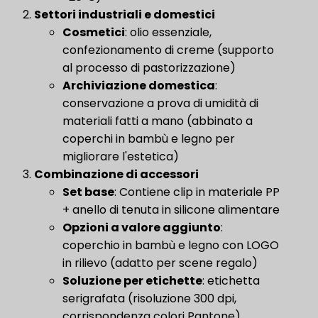
Settori industriali e domestici
​
Cosmetici
​: olio essenziale,
confezionamento di creme (supporto
al processo di pastorizzazione)
​Archiviazione domestica​
​:
conservazione a prova di umidità di
materiali fatti a mano (abbinato a
coperchi in bambù e legno per
migliorare l'estetica)
Combinazione di accessori
​
​Set base​
​: Contiene clip in materiale PP
+ anello di tenuta in silicone alimentare
Opzioni a valore aggiunto
​:
coperchio in bambù e legno con LOGO
in rilievo (adatto per scene regalo)
Soluzione per etichette
: etichetta
serigrafata (risoluzione 300 dpi,
corrispondenza colori Pantone)