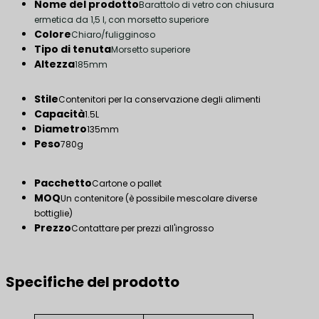
Nome del prodotto
Barattolo di vetro con chiusura
ermetica da 1,5 l, con morsetto superiore
Colore
Chiaro/fuligginoso
Tipo di tenuta
Morsetto superiore
Altezza
185mm
Stile
Contenitori per la conservazione degli alimenti
Capacità
1.5L
Diametro
135mm
Peso
780g
Pacchetto
Cartone o pallet
MOQ
Un contenitore (è possibile mescolare diverse
bottiglie)
Prezzo
Contattare per prezzi all'ingrosso
Specifiche del prodotto