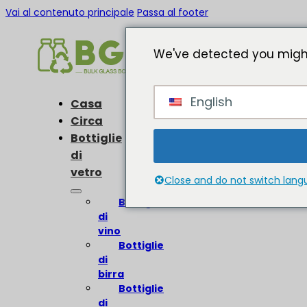
Vai al contenuto principale
Passa al footer
We've detected you might
English
Casa
Circa
Bottiglie
di
vetro
Close and do not switch lan
Bottiglie
di
vino
Bottiglie
di
birra
Bottiglie
di