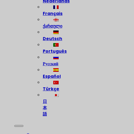
Nederlands
Français
ქართული
Deutsch
Português
Русский
Español
Türkçe
日
本
語