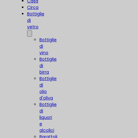
Casa
Circa
Bottiglie
di
vetro
Bottiglie
di
vino
Bottiglie
di
birra
Bottiglie
di
olio
d'oliva
Bottiglie
di
liquori
e
alcolici
Barattoli