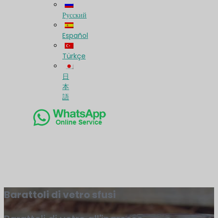
Русский
Español
Türkçe
日
本
語
Barattoli di vetro sfusi