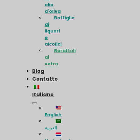
olio
d'oliva
Bottiglie
di
liquori
e
alcolici
Barattoli
di
vetro
Blog
Contatto
Italiano
English
العربية