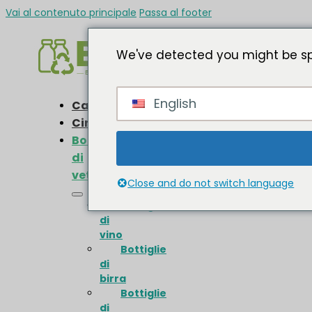
Vai al contenuto principale
Passa al footer
We've detected you might be sp
English
Casa
Circa
Bottiglie
di
vetro
Close and do not switch language
Bottiglie
di
vino
Bottiglie
di
birra
Bottiglie
di