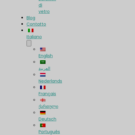
di
vetro
Blog
Contatto
Italiano
English
العربية
Nederlands
Français
ქართული
Deutsch
Português