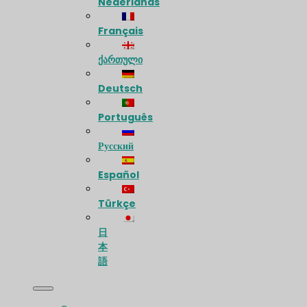
Nederlands
Français
ქართული
Deutsch
Português
Русский
Español
Türkçe
日
本
語