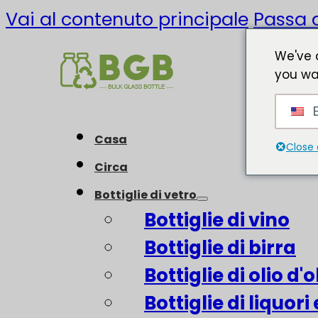
Vai al contenuto principale
Passa a
We've 
you wa
E
Casa
Close 
Circa
Bottiglie di vetro
Bottiglie di vino
Bottiglie di birra
Bottiglie di olio d'o
Bottiglie di liquori 