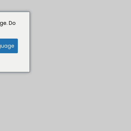
ge. Do
guage