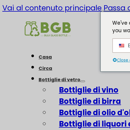
Vai al contenuto principale
Passa a
We've 
you wa
E
Casa
Close 
Circa
Bottiglie di vetro
Bottiglie di vino
Bottiglie di birra
Bottiglie di olio d'o
Bottiglie di liquori 