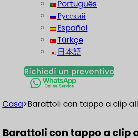
Português
Русский
Español
Türkçe
日本語
Richiedi un preventivo
Casa
>
Barattoli con tappo a clip al
Barattoli con tappo a clip 