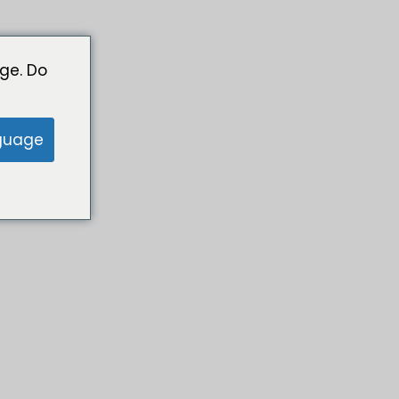
ge. Do
guage