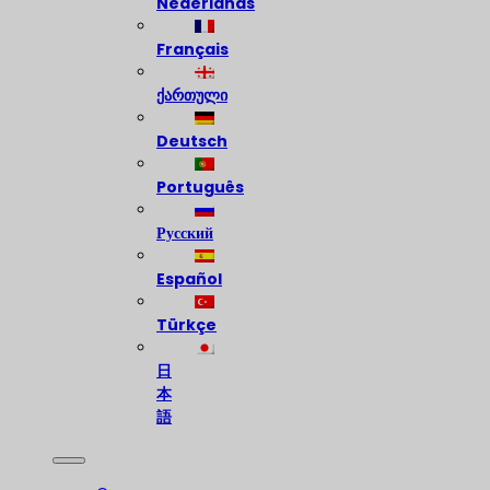
Nederlands
Français
ქართული
Deutsch
Português
Русский
Español
Türkçe
日
本
語