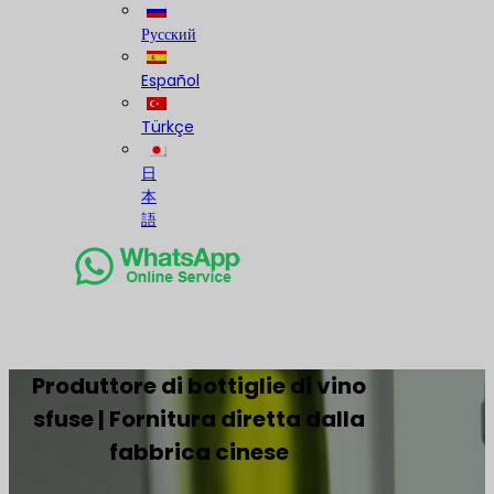
Русский
Español
Türkçe
日
本
語
Produttore di bottiglie di vino
sfuse | Fornitura diretta dalla
fabbrica cinese