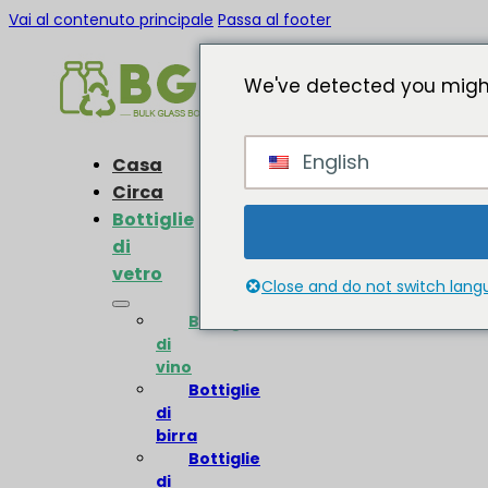
Vai al contenuto principale
Passa al footer
We've detected you might
English
Casa
Circa
Bottiglie
di
vetro
Close and do not switch lan
Bottiglie
di
vino
Bottiglie
di
birra
Bottiglie
di