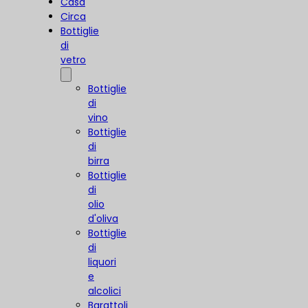
Casa
Circa
Bottiglie
di
vetro
Bottiglie
di
vino
Bottiglie
di
birra
Bottiglie
di
olio
d'oliva
Bottiglie
di
liquori
e
alcolici
Barattoli