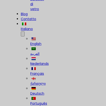
di
vetro
Blog
Contatto
Italiano
English
العربية
Nederlands
Français
ქართული
Deutsch
Português