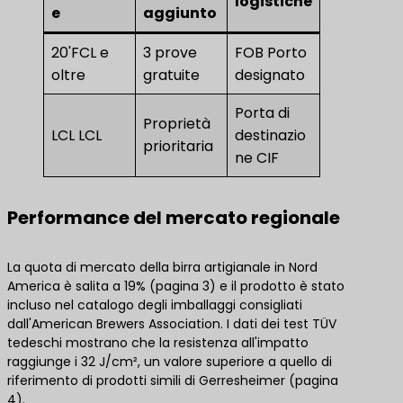
logistiche
e
aggiunto
20'FCL e
3 prove
FOB Porto
oltre
gratuite
designato
Porta di
Proprietà
LCL LCL
destinazio
prioritaria
ne CIF
Performance del mercato regionale
La quota di mercato della birra artigianale in Nord
America è salita a 19% (pagina 3) e il prodotto è stato
incluso nel catalogo degli imballaggi consigliati
dall'American Brewers Association. I dati dei test TÜV
tedeschi mostrano che la resistenza all'impatto
raggiunge i 32 J/cm², un valore superiore a quello di
riferimento di prodotti simili di Gerresheimer (pagina
4).