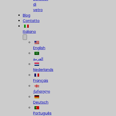
di
vetro
Blog
Contatto
Italiano
English
العربية
Nederlands
Français
ქართული
Deutsch
Português