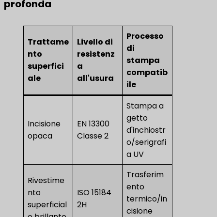
profonda
Processo
Trattame
Livello di
di
nto
resistenz
stampa
superfici
a
compatib
ale
all'usura
ile
Stampa a
getto
Incisione
EN 13300
d'inchiostr
opaca
Classe 2
o/serigrafi
a UV
Trasferim
Rivestime
ento
nto
ISO 15184
termico/in
superficial
2H
cisione
e brillante