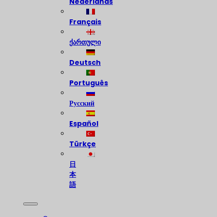
Nederlands
Français
ქართული
Deutsch
Português
Русский
Español
Türkçe
日
本
語