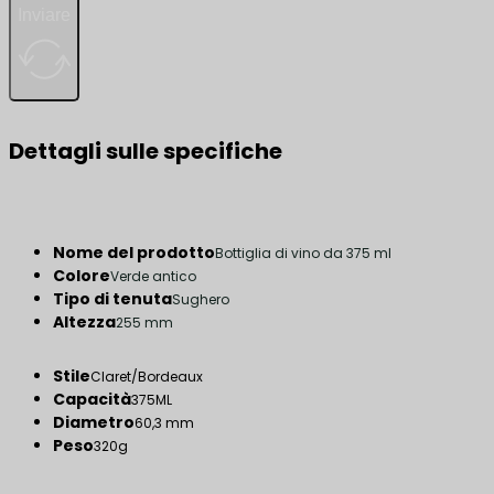
Inviare
Dettagli sulle specifiche
Nome del prodotto
Bottiglia di vino da 375 ml
Colore
Verde antico
Tipo di tenuta
Sughero
Altezza
255 mm
Stile
Claret/Bordeaux
Capacità
375ML
Diametro
60,3 mm
Peso
320g