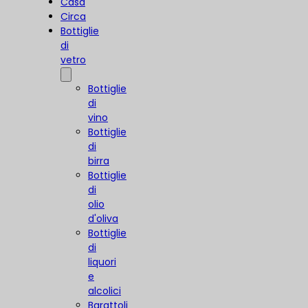
Casa
Circa
Bottiglie
di
vetro
Bottiglie
di
vino
Bottiglie
di
birra
Bottiglie
di
olio
d'oliva
Bottiglie
di
liquori
e
alcolici
Barattoli