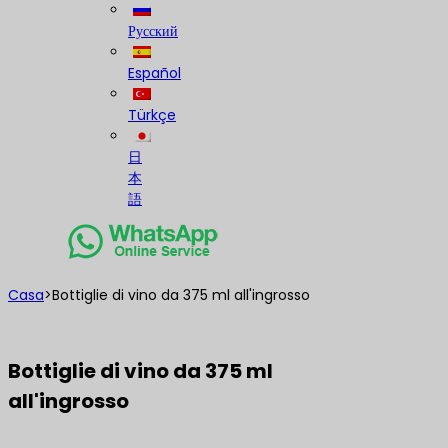
Русский
Español
Türkçe
日
本
語
Casa
>
Bottiglie di vino da 375 ml all'ingrosso
Bottiglie di vino da 375 ml
all'ingrosso