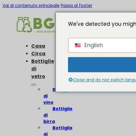
Vai al contenuto principale
Passa al footer
We've detected you might
English
Casa
Circa
Bottiglie
di
vetro
Close and do not switch lan
Bottiglie
di
vino
Bottiglie
di
birra
Bottiglie
di