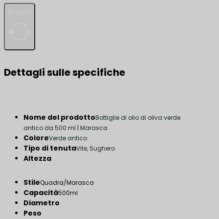
Inviare
Dettagli sulle specifiche
Nome del prodotto
Bottiglie di olio di oliva verde
antico da 500 ml | Marasca
Colore
Verde antico
Tipo di tenuta
Vite, Sughero
Altezza
Stile
Quadra/Marasca
Capacità
500ml
Diametro
Peso