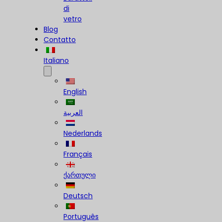
di
vetro
Blog
Contatto
Italiano
English
العربية
Nederlands
Français
ქართული
Deutsch
Português