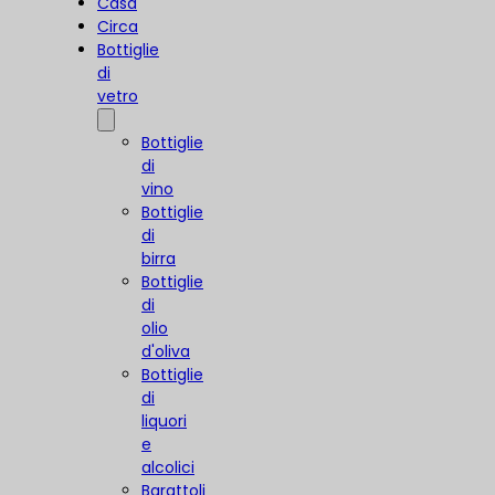
Casa
Circa
Bottiglie
di
vetro
Bottiglie
di
vino
Bottiglie
di
birra
Bottiglie
di
olio
d'oliva
Bottiglie
di
liquori
e
alcolici
Barattoli