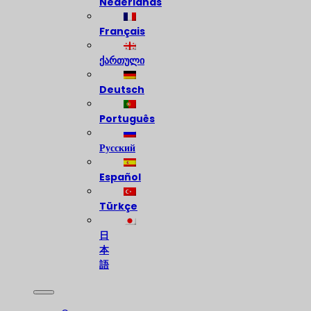
Nederlands
Français
ქართული
Deutsch
Português
Русский
Español
Türkçe
日
本
語