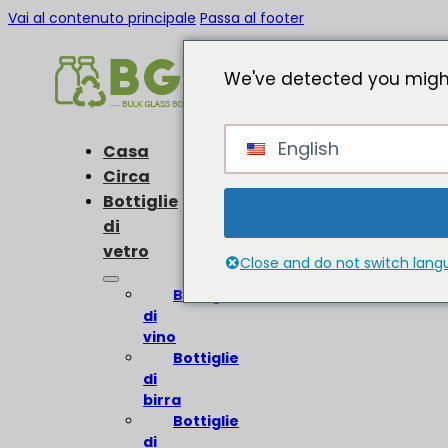
Vai al contenuto principale
Passa al footer
We've detected you might
English
Casa
Circa
Bottiglie
di
vetro
Close and do not switch lan
Bottiglie
di
vino
Bottiglie
di
birra
Bottiglie
di