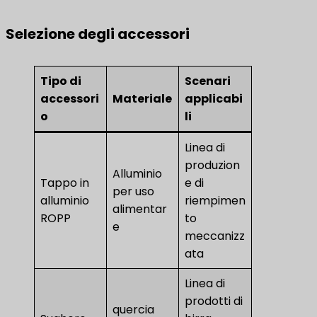
Selezione degli accessori
Tipo di
Scenari
accessori
Materiale
applicabi
o
li
Linea di
produzion
Alluminio
Tappo in
e di
per uso
alluminio
riempimen
alimentar
ROPP
to
e
meccanizz
ata
Linea di
prodotti di
quercia