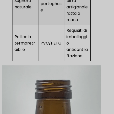
Sughero
birra
portoghes
naturale
artigianale
e
fatta a
mano
Requisiti di
Pellicola
imballaggi
termoretr
PVC/PETG
o
aibile
anticontra
ffazione