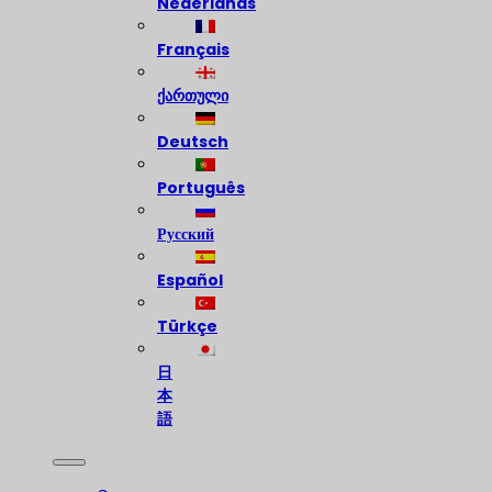
Nederlands
Français
ქართული
Deutsch
Português
Русский
Español
Türkçe
日
本
語