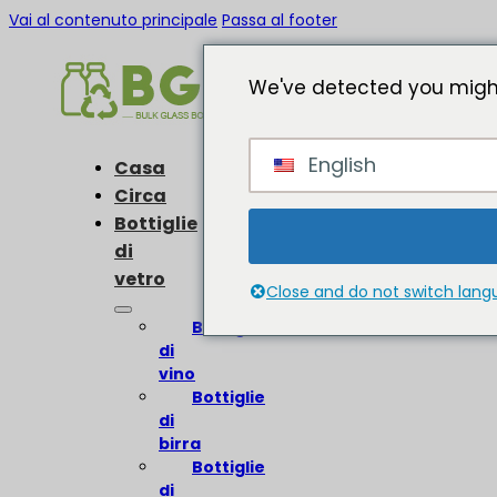
Vai al contenuto principale
Passa al footer
We've detected you might
English
Casa
Circa
Bottiglie
di
vetro
Close and do not switch lan
Bottiglie
di
vino
Bottiglie
di
birra
Bottiglie
di