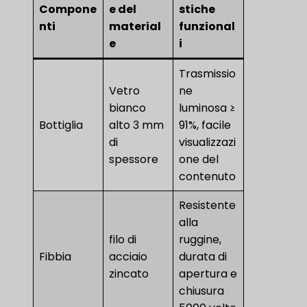
Compone
e del
stiche
nti
material
funzional
e
i
Trasmissio
Vetro
ne
bianco
luminosa ≥
Bottiglia
alto 3 mm
91%, facile
di
visualizzazi
spessore
one del
contenuto
Resistente
alla
filo di
ruggine,
Fibbia
acciaio
durata di
zincato
apertura e
chiusura