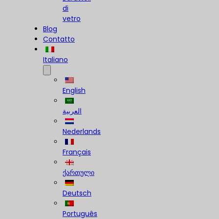
di
vetro
Blog
Contatto
Italiano
English
العربية
Nederlands
Français
ქართული
Deutsch
Português