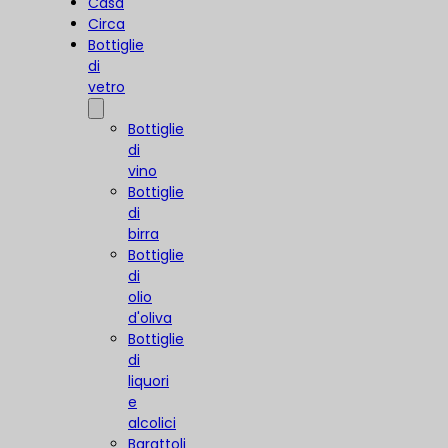
Casa
Circa
Bottiglie
di
vetro
Bottiglie
di
vino
Bottiglie
di
birra
Bottiglie
di
olio
d'oliva
Bottiglie
di
liquori
e
alcolici
Barattoli