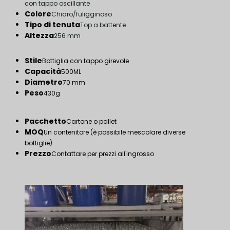
con tappo oscillante
Colore
Chiaro/fuligginoso
Tipo di tenuta
Top a battente
Altezza
256 mm
Stile
Bottiglia con tappo girevole
Capacità
500ML
Diametro
70 mm
Peso
430g
Pacchetto
Cartone o pallet
MOQ
Un contenitore (è possibile mescolare diverse
bottiglie)
Prezzo
Contattare per prezzi all'ingrosso