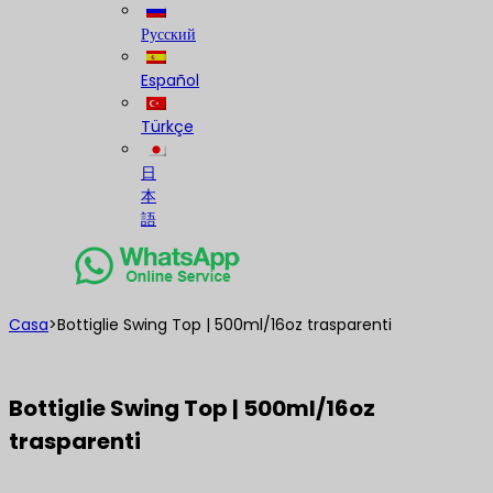
Русский
Español
Türkçe
日
本
語
Casa
>
Bottiglie Swing Top | 500ml/16oz trasparenti
Bottiglie Swing Top | 500ml/16oz
trasparenti