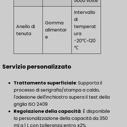
5000 volte
Intervallo
di
Gomma
Anello di
temperat
alimentar
tenuta
ura
e
-20℃~120
℃
Servizio personalizzato
Trattamento superficiale
: Supporta il
processo di serigrafia/stampa a caldo,
l'adesione dell'inchiostro supera il test della
griglia ISO 2409
Regolazione della capacità
​: È disponibile
la personalizzazione della capacità da 350
ml a 1 l, con tolleranza entro ±2%