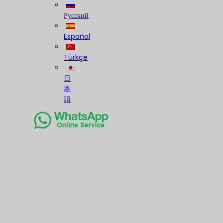
Русский
Español
Türkçe
日
本
語