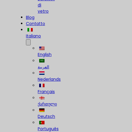
di
vetro
Blog
Contatto
Italiano
English
العربية
Nederlands
Français
ქართული
Deutsch
Português