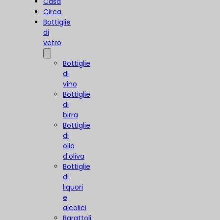
Casa
Circa
Bottiglie
di
vetro
Bottiglie
di
vino
Bottiglie
di
birra
Bottiglie
di
olio
d'oliva
Bottiglie
di
liquori
e
alcolici
Barattoli