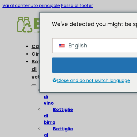
Vai al contenuto principale
Passa al footer
We've detected you might be sp
English
Casa
Circa
Bottiglie
di
vetro
Close and do not switch language
Bottiglie
di
vino
Bottiglie
di
birra
Bottiglie
di