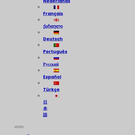
Nederlands
Français
ქართული
Deutsch
Português
Русский
Español
Türkçe
日
本
語