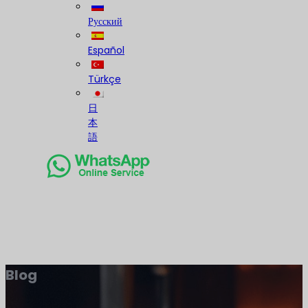
Русский
Español
Türkçe
日
本
語
Blog