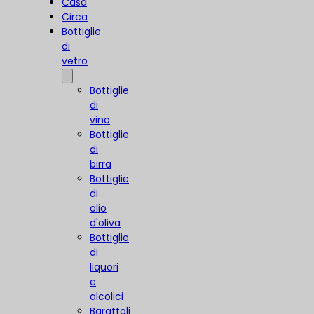
Casa
Circa
Bottiglie
di
vetro
Bottiglie
di
vino
Bottiglie
di
birra
Bottiglie
di
olio
d'oliva
Bottiglie
di
liquori
e
alcolici
Barattoli