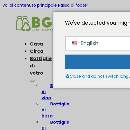
Vai al contenuto principale
Passa al footer
We've detected you might
English
Casa
Circa
Bottiglie
di
vetro
Close and do not switch lan
Bottiglie
di
vino
Bottiglie
di
birra
Bottiglie
di