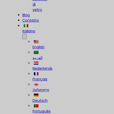
di
vetro
Blog
Contatto
Italiano
English
العربية
Nederlands
Français
ქართული
Deutsch
Português