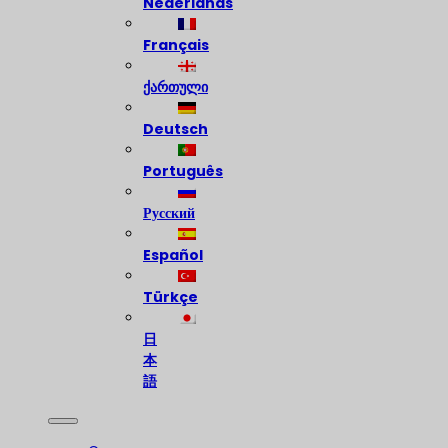
Nederlands
Français
ქართული
Deutsch
Português
Русский
Español
Türkçe
日
本
語