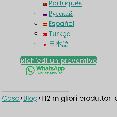
Português
Русский
Español
Türkçe
日本語
Richiedi un preventivo
Casa
>
Blog
>
I 12 migliori produttori 