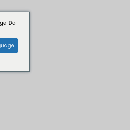
ge. Do
guage