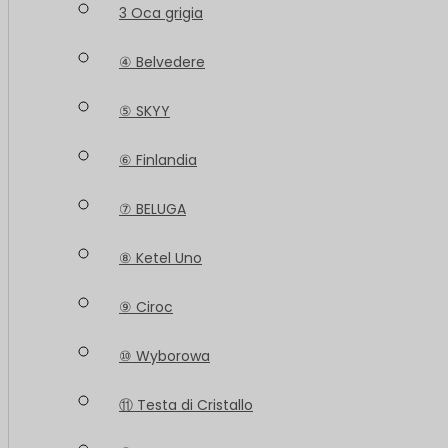
3 Oca grigia
④ Belvedere
⑤ SKYY
⑥ Finlandia
⑦ BELUGA
⑧ Ketel Uno
⑨ Ciroc
⑩ Wyborowa
⑪ Testa di Cristallo