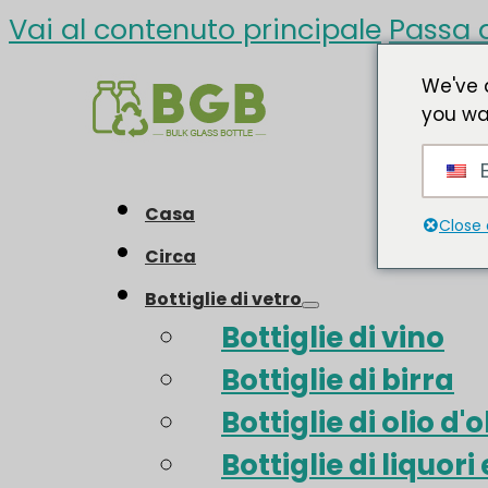
Vai al contenuto principale
Passa a
We've 
you wa
E
Casa
Close 
Circa
Bottiglie di vetro
Bottiglie di vino
Bottiglie di birra
Bottiglie di olio d'o
Bottiglie di liquori 