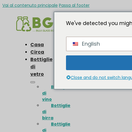
Vai al contenuto principale
Passa al footer
We've detected you might
English
Casa
Circa
Bottiglie
di
vetro
Close and do not switch lan
Bottiglie
di
vino
Bottiglie
di
birra
Bottiglie
di