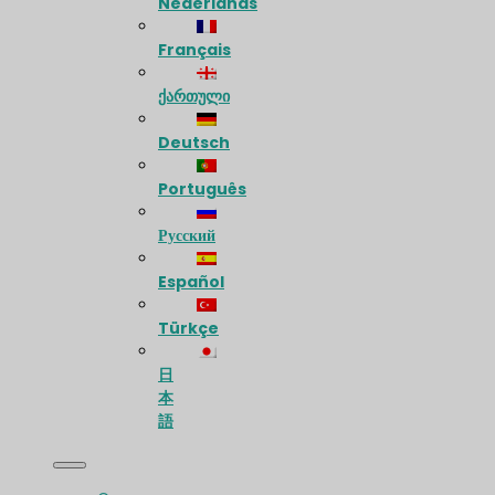
Nederlands
Français
ქართული
Deutsch
Português
Русский
Español
Türkçe
日
本
語