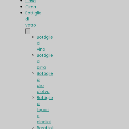
Casa
Circa
Bottiglie
di
vetro
Bottiglie
di
vino
Bottiglie
di
birra
Bottiglie
di
olio
d'oliva
Bottiglie
di
liquori
e
alcolici
Barattoli