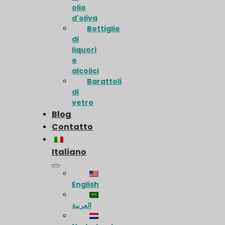
olio
d'oliva
Bottiglie
di
liquori
e
alcolici
Barattoli
di
vetro
Blog
Contatto
Italiano
English
العربية