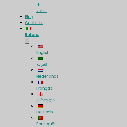
di
vetro
Blog
Contatto
Italiano
English
العربية
Nederlands
Français
ქართული
Deutsch
Português