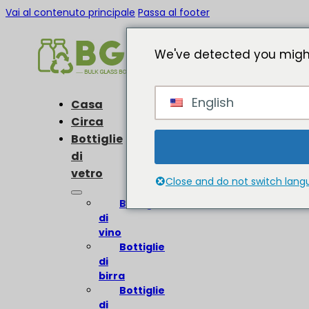
Vai al contenuto principale
Passa al footer
We've detected you might
English
Casa
Circa
Bottiglie
di
vetro
Close and do not switch lan
Bottiglie
di
vino
Bottiglie
di
birra
Bottiglie
di