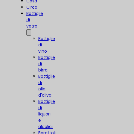
Casa
Circa
Bottiglie
di
vetro
Bottiglie
di
vino
Bottiglie
di
birra
Bottiglie
di
olio
d'oliva
Bottiglie
di
liquori
e
alcolici
Barattoli