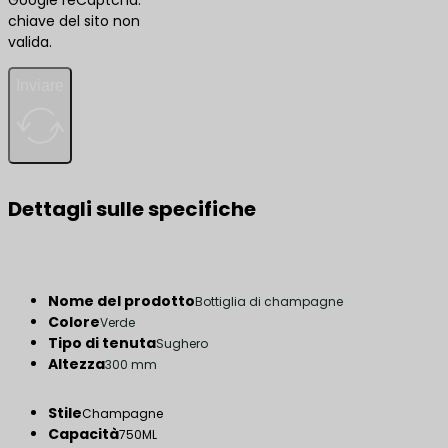
Google reCaptcha:
chiave del sito non
valida.
Inviare
Dettagli sulle specifiche
Nome del prodotto
Bottiglia di champagne
Colore
Verde
Tipo di tenuta
Sughero
Altezza
300 mm
Stile
Champagne
Capacità
750ML