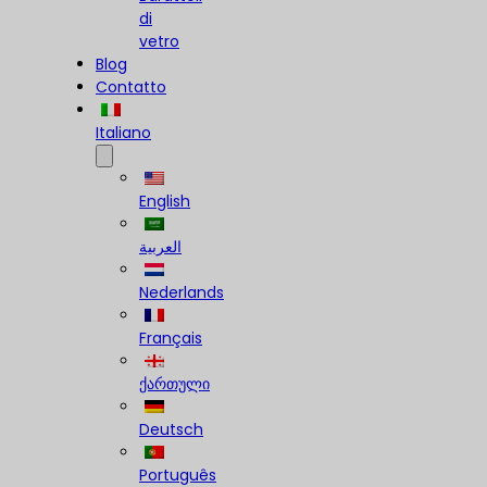
di
vetro
Blog
Contatto
Italiano
English
العربية
Nederlands
Français
ქართული
Deutsch
Português