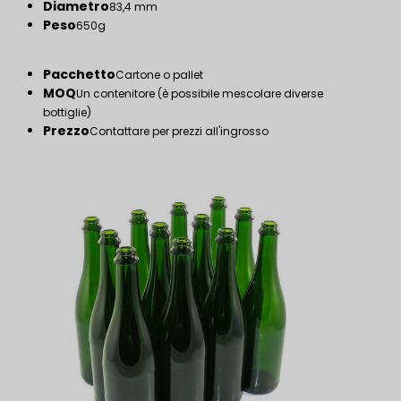
Diametro
83,4 mm
Peso
650g
Pacchetto
Cartone o pallet
MOQ
Un contenitore (è possibile mescolare diverse
bottiglie)
Prezzo
Contattare per prezzi all'ingrosso