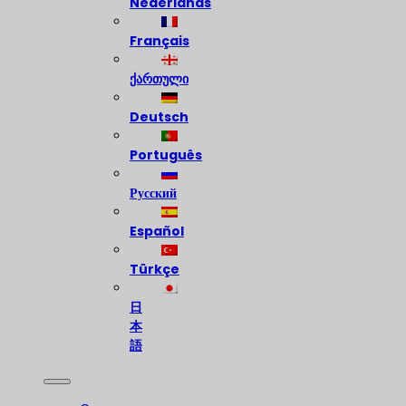
Nederlands
Français
ქართული
Deutsch
Português
Русский
Español
Türkçe
日
本
語