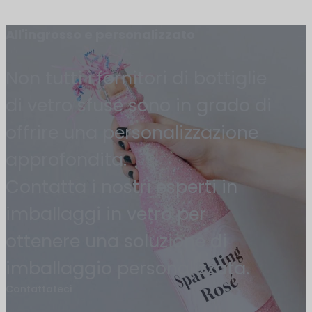
All'ingrosso e personalizzato
Non tutti i fornitori di bottiglie
di vetro sfuse sono in grado di
offrire una personalizzazione
approfondita.
Contatta i nostri esperti in
imballaggi in vetro per
ottenere una soluzione di
imballaggio personalizzata.
Contattateci