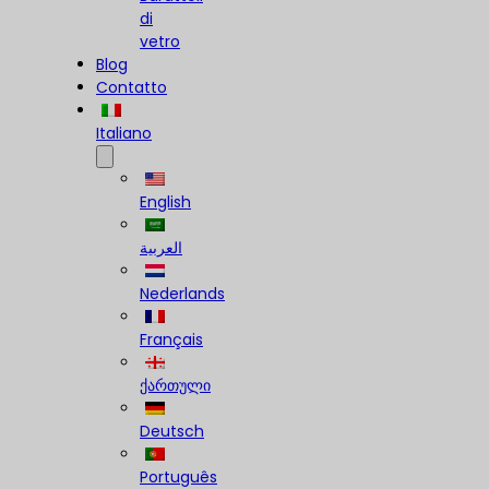
di
vetro
Blog
Contatto
Italiano
English
العربية
Nederlands
Français
ქართული
Deutsch
Português