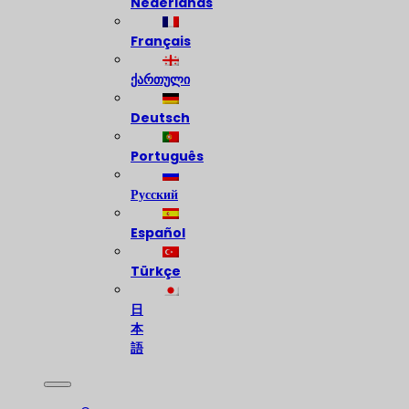
Nederlands
Français
ქართული
Deutsch
Português
Русский
Español
Türkçe
日
本
語