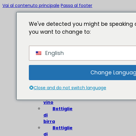
Vai al contenuto principale
Passa al footer
We've detected you might be speaking a
you want to change to:
Casa
English
Circa
Bottiglie
di
Change Langua
vetro
Close and do not switch language
Bottiglie
di
vino
Bottiglie
di
birra
Bottiglie
di