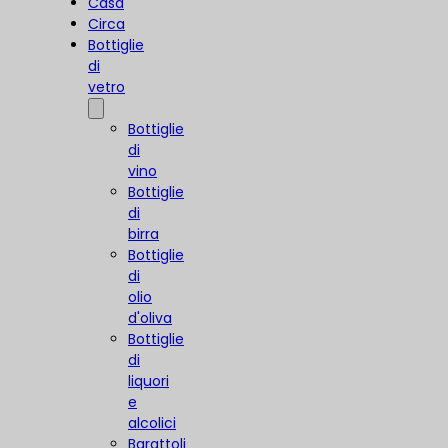
Casa
Circa
Bottiglie
di
vetro
Bottiglie
di
vino
Bottiglie
di
birra
Bottiglie
di
olio
d'oliva
Bottiglie
di
liquori
e
alcolici
Barattoli