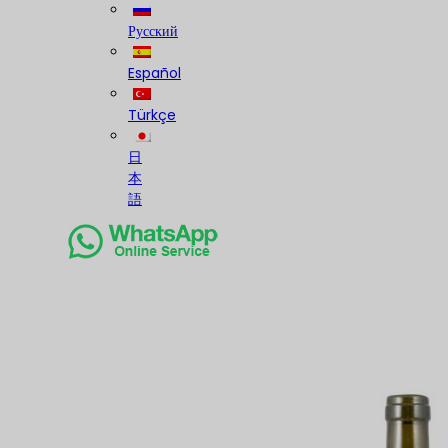
Русский
Español
Türkçe
日
本
語