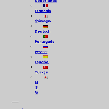
Nederlands
Français
ქართული
Deutsch
Português
Русский
Español
Türkçe
日
本
語