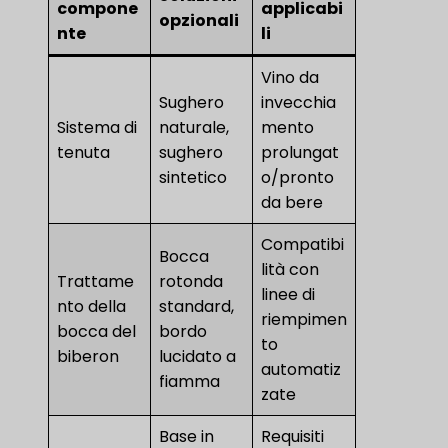
compone
applicabi
opzionali
nte
li
Vino da
Sughero
invecchia
Sistema di
naturale,
mento
tenuta
sughero
prolungat
sintetico
o/pronto
da bere
Compatibi
Bocca
lità con
Trattame
rotonda
linee di
nto della
standard,
riempimen
bocca del
bordo
to
biberon
lucidato a
automatiz
fiamma
zate
Base in
Requisiti