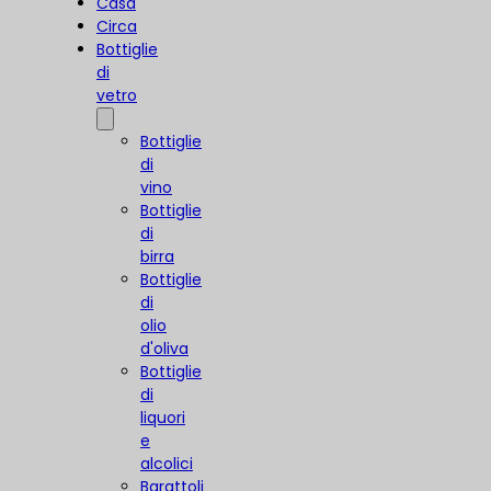
Casa
Circa
Bottiglie
di
vetro
Bottiglie
di
vino
Bottiglie
di
birra
Bottiglie
di
olio
d'oliva
Bottiglie
di
liquori
e
alcolici
Barattoli