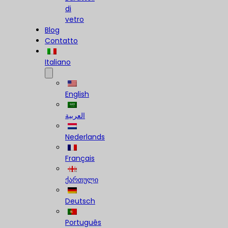
di
vetro
Blog
Contatto
Italiano
English
العربية
Nederlands
Français
ქართული
Deutsch
Português