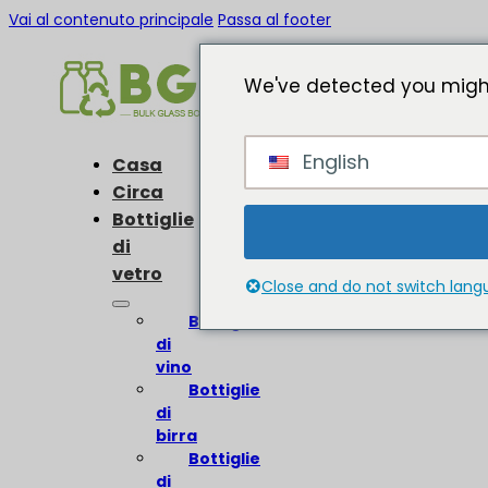
Vai al contenuto principale
Passa al footer
We've detected you might
English
Casa
Circa
Bottiglie
di
vetro
Close and do not switch lan
Bottiglie
di
vino
Bottiglie
di
birra
Bottiglie
di