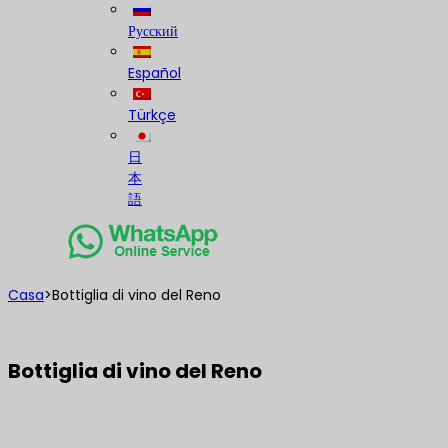
Русский
Español
Türkçe
日
本
語
Casa
>
Bottiglia di vino del Reno
Bottiglia di vino del Reno