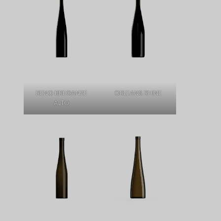
RENO BREGANZE
ORLEANS RHINE
ALTO