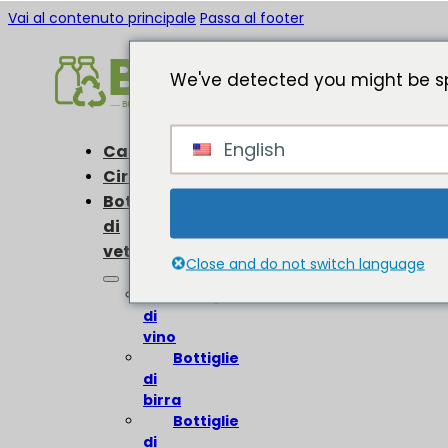
Vai al contenuto principale
Passa al footer
We've detected you might be sp
English
Casa
Circa
Bottiglie
di
vetro
Close and do not switch language
Bottiglie
di
vino
Bottiglie
di
birra
Bottiglie
di