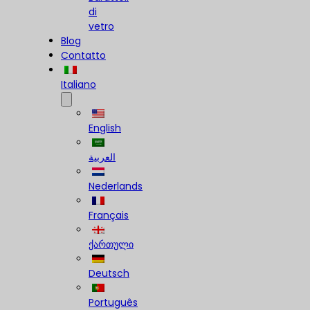
di
vetro
Blog
Contatto
Italiano
English
العربية
Nederlands
Français
ქართული
Deutsch
Português