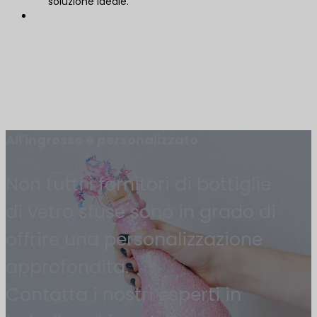
soluzione ideale.
All'ingrosso e personalizzato
Non tutti i fornitori di bottiglie
di vetro sfuse sono in grado di
offrire una personalizzazione
approfondita.
Contatta i nostri esperti in