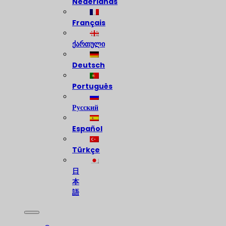
Nederlands
Français
ქართული
Deutsch
Português
Русский
Español
Türkçe
日
本
語