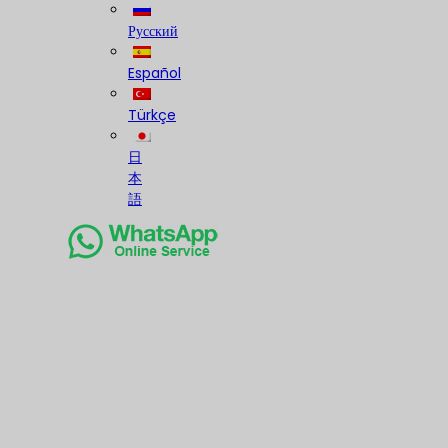
Русский
Español
Türkçe
日
本
語