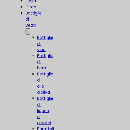
Casa
Circa
Bottiglie
di
vetro
Bottiglie
di
vino
Bottiglie
di
birra
Bottiglie
di
olio
d'oliva
Bottiglie
di
liquori
e
alcolici
Barattoli