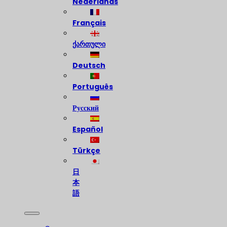
Nederlands
Français
ქართული
Deutsch
Português
Русский
Español
Türkçe
日
本
語