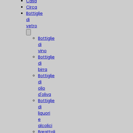
Casa
Circa
Bottiglie
di
vetro
Bottiglie
di
vino
Bottiglie
di
birra
Bottiglie
di
olio
d'oliva
Bottiglie
di
liquori
e
alcolici
Barattoli