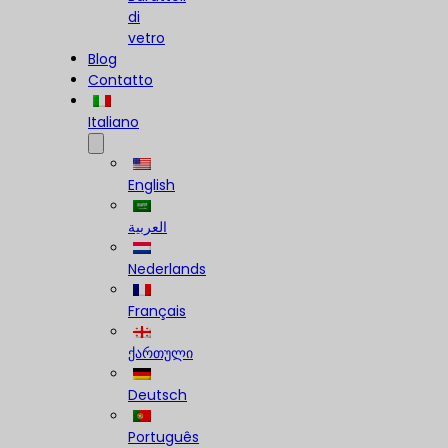
di
vetro
Blog
Contatto
Italiano
English
العربية
Nederlands
Français
ქართული
Deutsch
Português