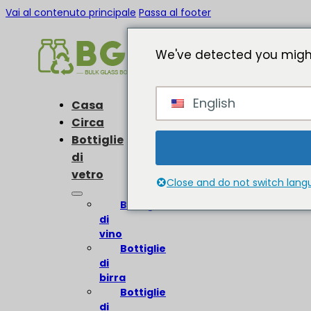
Vai al contenuto principale
Passa al footer
We've detected you might
English
Casa
Circa
Bottiglie
di
vetro
Close and do not switch lan
Bottiglie
di
vino
Bottiglie
di
birra
Bottiglie
di