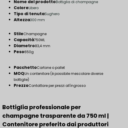
Nome del prodotto
Bottiglia di champagne
Colore
Libero
Tipo di tenuta
Sughero
Altezza
300 mm
Stile
Champagne
Capacità
750ML
Diametro
83,4 mm
Peso
650g
Pacchetto
Cartone o pallet
MOQ
Un contenitore (è possibile mescolare diverse
bottiglie)
Prezzo
Contattare per prezzi all'ingrosso
Bottiglia professionale per
champagne trasparente da 750 ml |
Contenitore preferito dai produttori