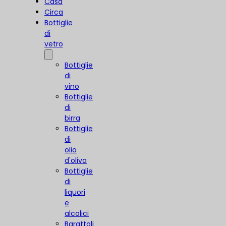
Casa
Circa
Bottiglie
di
vetro
Bottiglie
di
vino
Bottiglie
di
birra
Bottiglie
di
olio
d'oliva
Bottiglie
di
liquori
e
alcolici
Barattoli