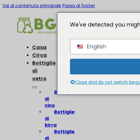
Vai al contenuto principale
Passa al footer
We've detected you might
English
Casa
Circa
Bottiglie
di
vetro
Close and do not switch lan
Bottiglie
di
vino
Bottiglie
di
birra
Bottiglie
di