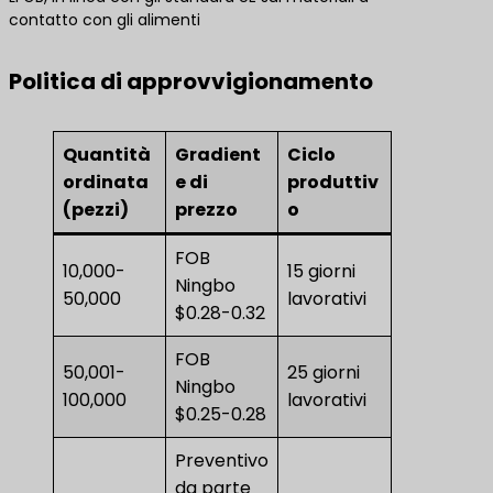
contatto con gli alimenti
Politica di approvvigionamento
Quantità
Gradient
Ciclo
ordinata
e di
produttiv
(pezzi)
prezzo
o
FOB
10,000-
15 giorni
Ningbo
50,000
lavorativi
$0.28-0.32
FOB
50,001-
25 giorni
Ningbo
100,000
lavorativi
$0.25-0.28
Preventivo
da parte