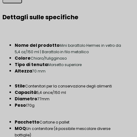
Dettagli sulle specifiche
Nome del prodotto
Mini barattolo Hermes in vetro da
5,4 oz/150 ml | Barattolo in filo metallico
Colore
Chiaro/fuligginoso
Tipo di tenuta
Morsetto superiore
Altezza
70 mm
Stile
Contenitori per la conservazione degli alimenti
Capacità
5,4 once/150 ml
Diametro
77mm
Peso
170g
Pacchetto
Cartone o pallet
MOQ
Un contenitore (è possibile mescolare diverse
bottiglie)