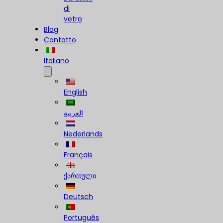
di
vetro
Blog
Contatto
Italiano
English
العربية
Nederlands
Français
ქართული
Deutsch
Português