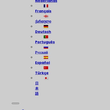
Nederlands
Français
ქართული
Deutsch
Português
Русский
Español
Türkçe
日
本
語