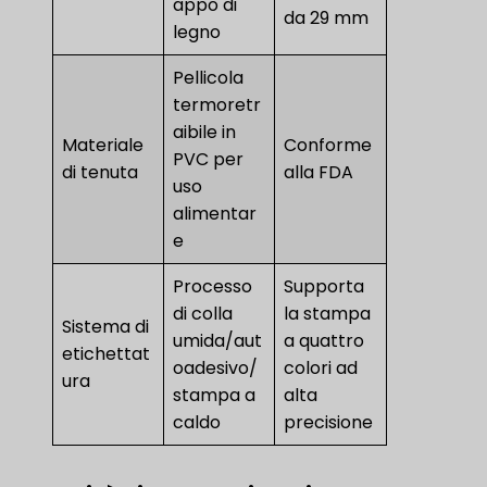
appo di
da 29 mm
legno
Pellicola
termoretr
aibile in
Materiale
Conforme
PVC per
di tenuta
alla FDA
uso
alimentar
e
Processo
Supporta
di colla
la stampa
Sistema di
umida/aut
a quattro
etichettat
oadesivo/
colori ad
ura
stampa a
alta
caldo
precisione