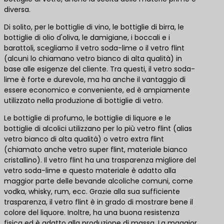
diversa.
Di solito, per le bottiglie di vino, le bottiglie di birra, le
bottiglie di olio d'oliva, le damigiane, i boccali e i
barattoli, scegliamo il vetro soda-lime o il vetro flint
(alcuni lo chiamano vetro bianco di alta qualità) in
base alle esigenze del cliente. Tra questi, il vetro soda-
lime è forte e durevole, ma ha anche il vantaggio di
essere economico e conveniente, ed è ampiamente
utilizzato nella produzione di bottiglie di vetro.
Le bottiglie di profumo, le bottiglie di liquore e le
bottiglie di alcolici utilizzano per lo più vetro flint (alias
vetro bianco di alta qualità) o vetro extra flint
(chiamato anche vetro super flint, materiale bianco
cristallino). Il vetro flint ha una trasparenza migliore del
vetro soda-lime e questo materiale è adatto alla
maggior parte delle bevande alcoliche comuni, come
vodka, whisky, rum, ecc. Grazie alla sua sufficiente
trasparenza, il vetro flint è in grado di mostrare bene il
colore del liquore. Inoltre, ha una buona resistenza
fisica ed è adatto alla produzione di massa. La maggior