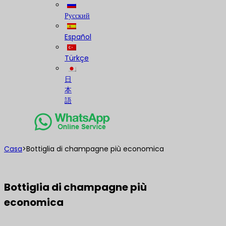
Русский
Español
Türkçe
日
本
語
Casa
>
Bottiglia di champagne più economica
Bottiglia di champagne più
economica