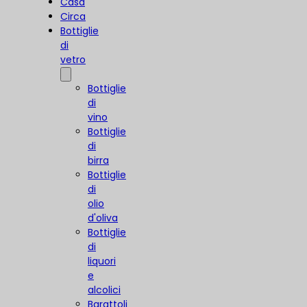
Casa
Circa
Bottiglie
di
vetro
Bottiglie
di
vino
Bottiglie
di
birra
Bottiglie
di
olio
d'oliva
Bottiglie
di
liquori
e
alcolici
Barattoli