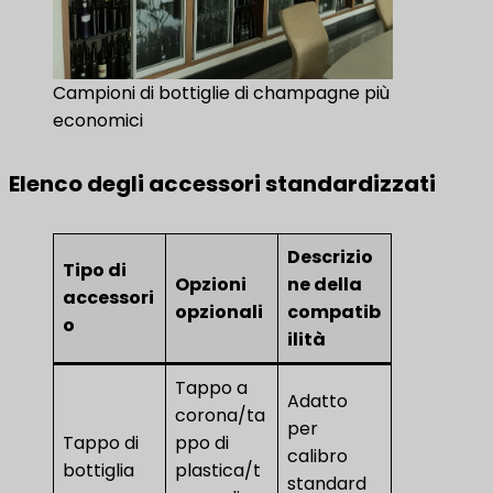
Campioni di bottiglie di champagne più
economici
Elenco degli accessori standardizzati
Descrizio
Tipo di
Opzioni
ne della
accessori
opzionali
compatib
o
ilità
Tappo a
Adatto
corona/ta
per
Tappo di
ppo di
calibro
bottiglia
plastica/t
standard