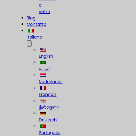
di
vetro
Blog
Contatto
Italiano
English
العربية
Nederlands
Français
ქართული
Deutsch
Português