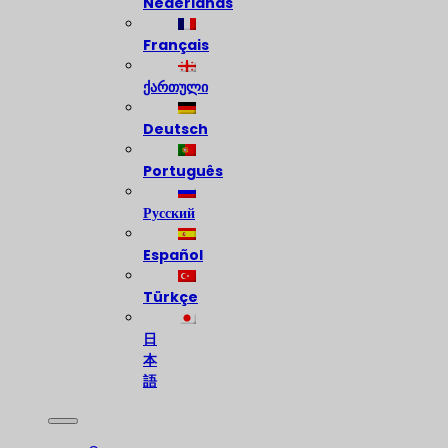
Nederlands
Français
ქართული
Deutsch
Português
Русский
Español
Türkçe
日
本
語