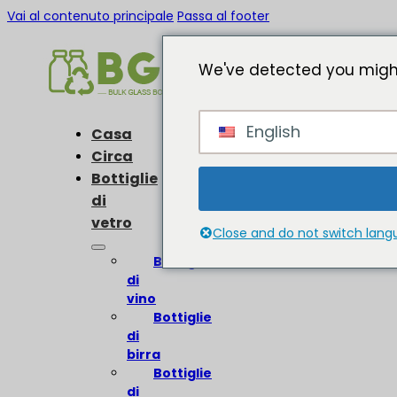
Vai al contenuto principale
Passa al footer
We've detected you might
English
Casa
Circa
Bottiglie
di
vetro
Close and do not switch lan
Bottiglie
di
vino
Bottiglie
di
birra
Bottiglie
di