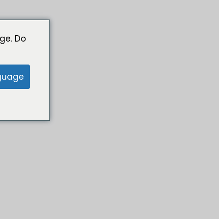
ge. Do
guage