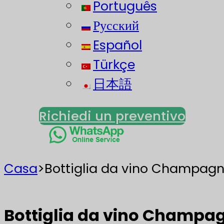
Português
Русский
Español
Türkçe
日本語
Richiedi un preventivo
Casa
>
Bottiglia da vino Champagn
Bottiglia da vino Champag