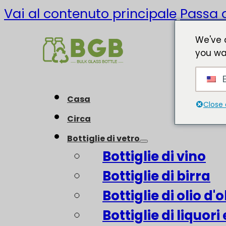
Vai al contenuto principale
Passa a
We've 
you wa
E
Casa
Close 
Circa
Bottiglie di vetro
Bottiglie di vino
Bottiglie di birra
Bottiglie di olio d'o
Bottiglie di liquori 