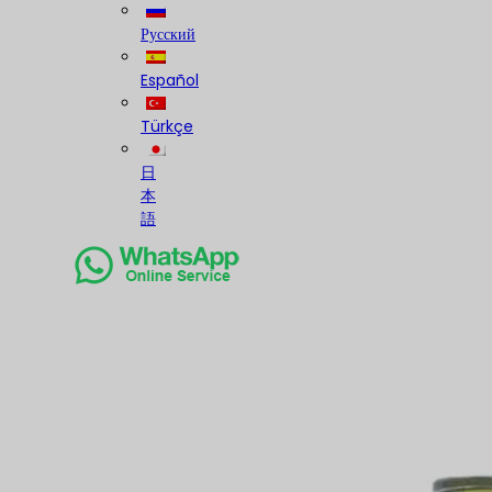
Русский
Español
Türkçe
日
本
語