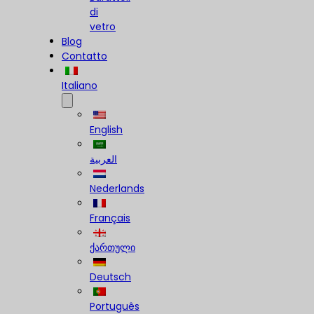
di
vetro
Blog
Contatto
Italiano
English
العربية
Nederlands
Français
ქართული
Deutsch
Português