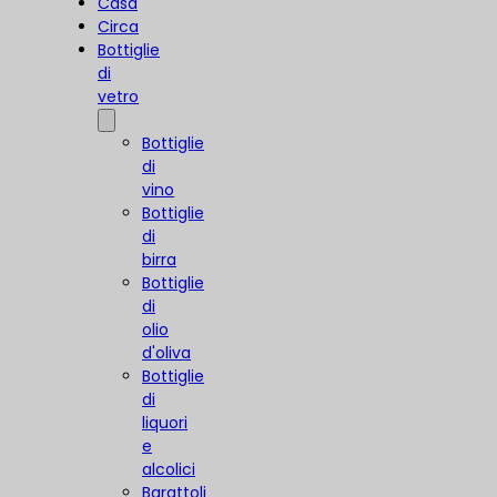
Casa
Circa
Bottiglie
di
vetro
Bottiglie
di
vino
Bottiglie
di
birra
Bottiglie
di
olio
d'oliva
Bottiglie
di
liquori
e
alcolici
Barattoli