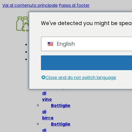
Vai al contenuto principale
Passa al footer
We've detected you might be speak
English
Casa
Circa
Bottiglie
di
vetro
Close and do not switch language
Bottiglie
di
vino
Bottiglie
di
birra
Bottiglie
di