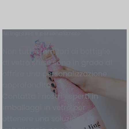
All'ingrosso e personalizzato
Non tutti i fornitori di bottiglie
di vetro sfuse sono in grado di
offrire una personalizzazione
approfondita.
Contatta i nostri esperti in
imballaggi in vetro per
ottenere una soluzione di