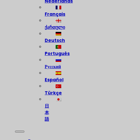
Nederlands
Français
ქართული
Deutsch
Português
Русский
Español
Türkçe
日
本
語