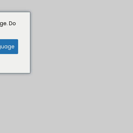
ge. Do
guage