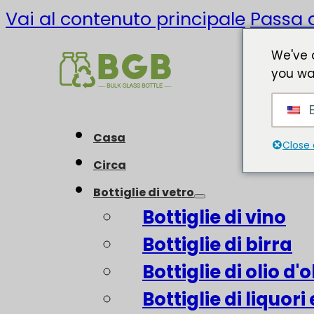
Vai al contenuto principale
Passa a
We've 
you wa
E
Casa
Close 
Circa
Bottiglie di vetro
Bottiglie di vino
Bottiglie di birra
Bottiglie di olio d'o
Bottiglie di liquori 