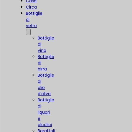
Casa
Circa
Bottiglie
di
vetro
Bottiglie
di
vino
Bottiglie
di
birra
Bottiglie
di
olio
d'oliva
Bottiglie
di
liquori
e
alcolici
Barattoli