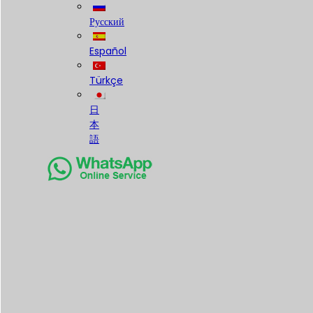
Русский
Español
Türkçe
日
本
語