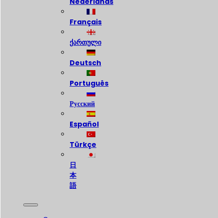
Nederlands
Français
ქართული
Deutsch
Português
Русский
Español
Türkçe
日
本
語