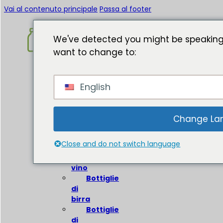
Vai al contenuto principale
Passa al footer
We've detected you might be speaking
want to change to:
Casa
English
Circa
Bottiglie
di
Change La
vetro
Close and do not switch language
Bottiglie
di
vino
Bottiglie
di
birra
Bottiglie
di