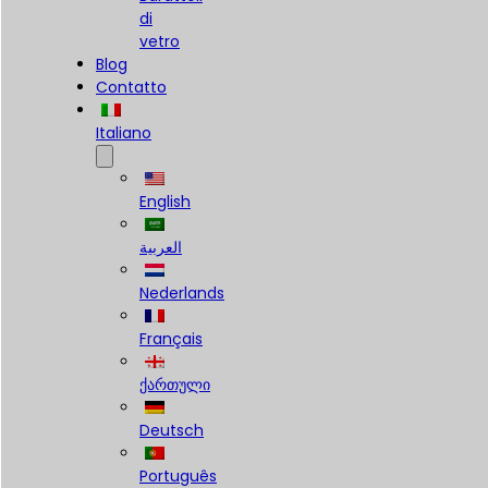
di
vetro
Blog
Contatto
Italiano
English
العربية
Nederlands
Français
ქართული
Deutsch
Português