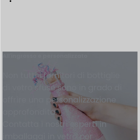
All'ingrosso e personalizzato
Non tutti i fornitori di bottiglie
di vetro sfuse sono in grado di
offrire una personalizzazione
approfondita.
Contatta i nostri esperti in
imballaggi in vetro per