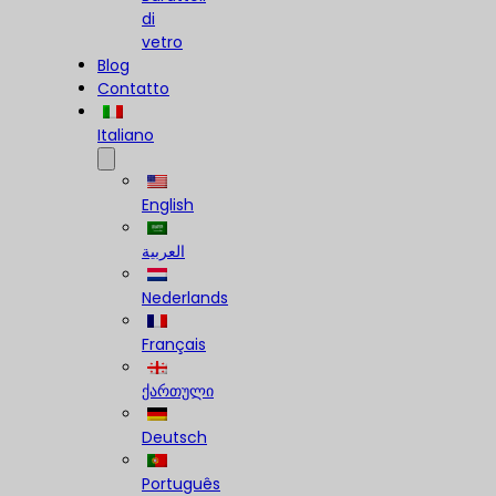
di
vetro
Blog
Contatto
Italiano
English
العربية
Nederlands
Français
ქართული
Deutsch
Português