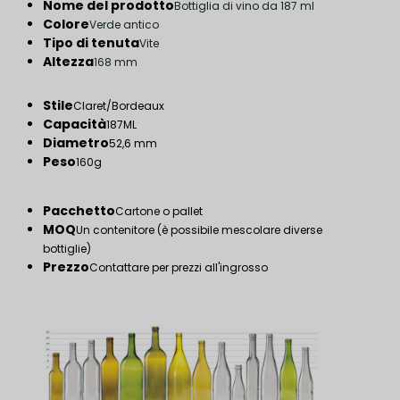
Nome del prodotto
Bottiglia di vino da 187 ml
Colore
Verde antico
Tipo di tenuta
Vite
Altezza
168 mm
Stile
Claret/Bordeaux
Capacità
187ML
Diametro
52,6 mm
Peso
160g
Pacchetto
Cartone o pallet
MOQ
Un contenitore (è possibile mescolare diverse
bottiglie)
Prezzo
Contattare per prezzi all'ingrosso