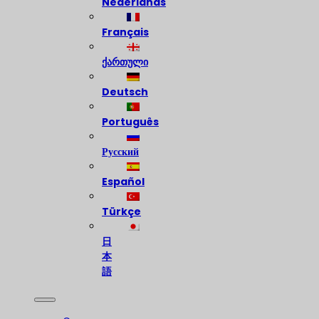
Nederlands
Français
ქართული
Deutsch
Português
Русский
Español
Türkçe
日
本
語