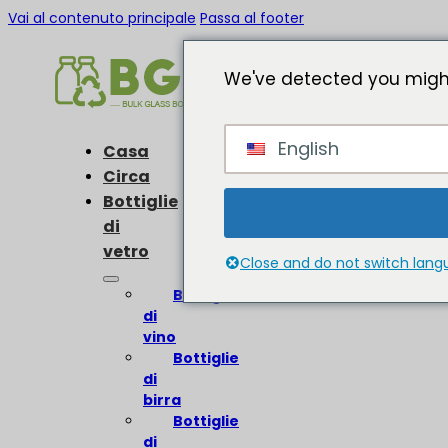
Vai al contenuto principale
Passa al footer
We've detected you might
English
Casa
Circa
Bottiglie
di
vetro
Close and do not switch lan
Bottiglie
di
vino
Bottiglie
di
birra
Bottiglie
di