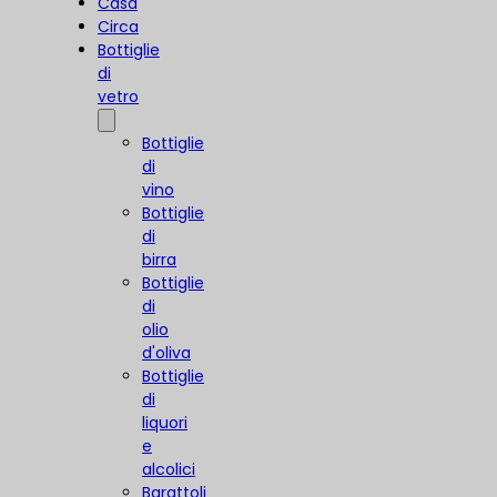
Casa
Circa
Bottiglie
di
vetro
Bottiglie
di
vino
Bottiglie
di
birra
Bottiglie
di
olio
d'oliva
Bottiglie
di
liquori
e
alcolici
Barattoli