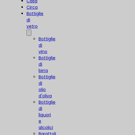
Casa
Circa
Bottiglie
di
vetro
Bottiglie
di
vino
Bottiglie
di
birra
Bottiglie
di
olio
d'oliva
Bottiglie
di
liquori
e
alcolici
Barattoli