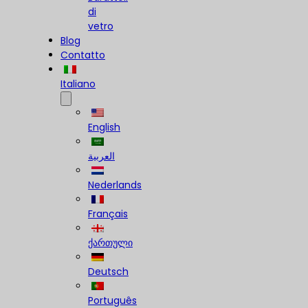
di
vetro
Blog
Contatto
Italiano
English
العربية
Nederlands
Français
ქართული
Deutsch
Português