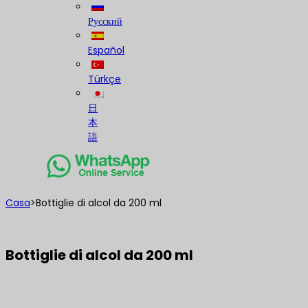
Русский
Español
Türkçe
日
本
語
Casa
>
Bottiglie di alcol da 200 ml
Bottiglie di alcol da 200 ml