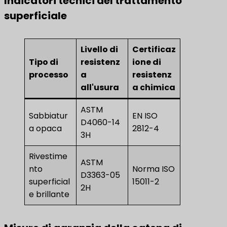
Indicatori tecnici del trattamento
superficiale
Livello di
Certificaz
Tipo di
resistenz
ione di
processo
a
resistenz
all'usura
a chimica
ASTM
Sabbiatur
EN ISO
D4060-14
a opaca
2812-4
3H
Rivestime
ASTM
nto
Norma ISO
D3363-05
superficial
15011-2
2H
e brillante