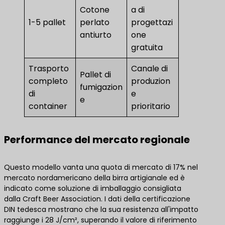
Cotone
a di
1-5 pallet
perlato
progettazi
antiurto
one
gratuita
Trasporto
Canale di
Pallet di
completo
produzion
fumigazion
di
e
e
container
prioritario
Performance del mercato regionale
Questo modello vanta una quota di mercato di 17% nel
mercato nordamericano della birra artigianale ed è
indicato come soluzione di imballaggio consigliata
dalla Craft Beer Association. I dati della certificazione
DIN tedesca mostrano che la sua resistenza all'impatto
raggiunge i 28 J/cm², superando il valore di riferimento