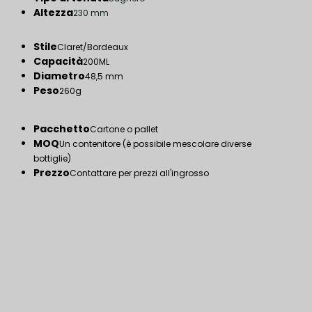
Altezza
230 mm
Stile
Claret/Bordeaux
Capacità
200ML
Diametro
48,5 mm
Peso
260g
Pacchetto
Cartone o pallet
MOQ
Un contenitore (è possibile mescolare diverse
bottiglie)
Prezzo
Contattare per prezzi all'ingrosso