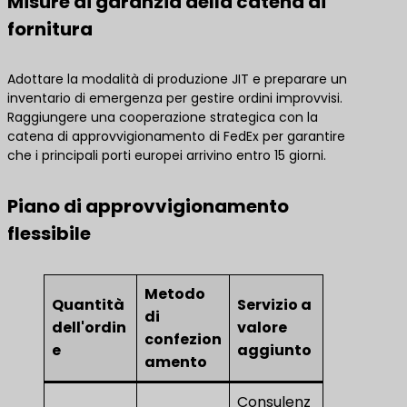
Misure di garanzia della catena di
fornitura
Adottare la modalità di produzione JIT e preparare un
inventario di emergenza per gestire ordini improvvisi.
Raggiungere una cooperazione strategica con la
catena di approvvigionamento di FedEx per garantire
che i principali porti europei arrivino entro 15 giorni.
Piano di approvvigionamento
flessibile
Metodo
Quantità
Servizio a
di
dell'ordin
valore
confezion
e
aggiunto
amento
Consulenz