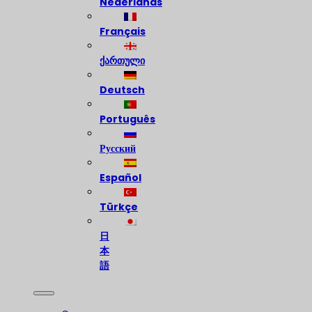
Nederlands
Français
ქართული
Deutsch
Português
Русский
Español
Türkçe
日
本
語