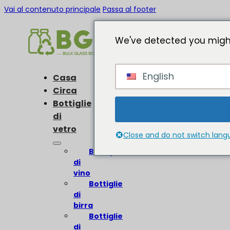
Vai al contenuto principale
Passa al footer
We've detected you might
English
Casa
Circa
Bottiglie
di
vetro
Close and do not switch lan
Bottiglie
di
vino
Bottiglie
di
birra
Bottiglie
di