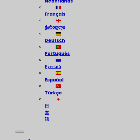
Nederlands
Français
ქართული
Deutsch
Português
Русский
Español
Türkçe
日
本
語