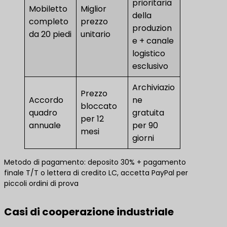
prioritaria
Mobiletto
Miglior
della
completo
prezzo
produzion
da 20 piedi
unitario
e + canale
logistico
esclusivo
Archiviazio
Prezzo
Accordo
ne
bloccato
quadro
gratuita
per 12
annuale
per 90
mesi
giorni
Metodo di pagamento: deposito 30% + pagamento
finale T/T o lettera di credito LC, accetta PayPal per
piccoli ordini di prova
Casi di cooperazione industriale