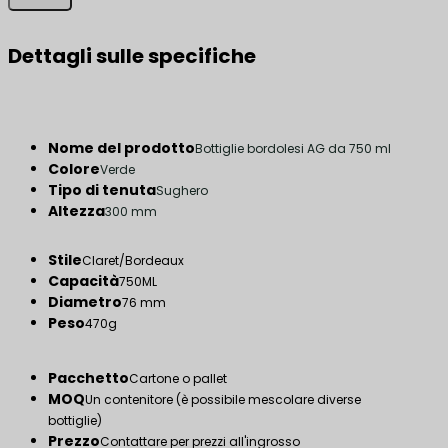
Dettagli sulle specifiche
Nome del prodotto
Bottiglie bordolesi AG da 750 ml
Colore
Verde
Tipo di tenuta
Sughero
Altezza
300 mm
Stile
Claret/Bordeaux
Capacità
750ML
Diametro
76 mm
Peso
470g
Pacchetto
Cartone o pallet
MOQ
Un contenitore (è possibile mescolare diverse
bottiglie)
Prezzo
Contattare per prezzi all'ingrosso