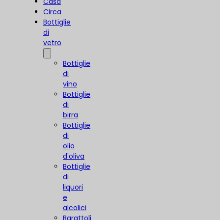
Casa
Circa
Bottiglie
di
vetro
Bottiglie
di
vino
Bottiglie
di
birra
Bottiglie
di
olio
d'oliva
Bottiglie
di
liquori
e
alcolici
Barattoli