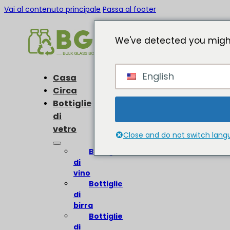
Vai al contenuto principale
Passa al footer
We've detected you might
English
Casa
Circa
Bottiglie
di
vetro
Close and do not switch lan
Bottiglie
di
vino
Bottiglie
di
birra
Bottiglie
di