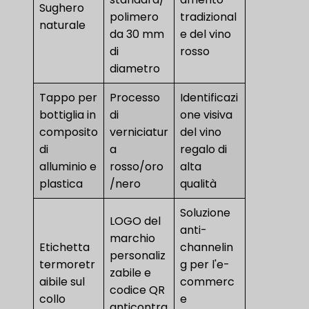
Sughero
polimero
tradizional
naturale
da 30 mm
e del vino
di
rosso
diametro
Tappo per
Processo
Identificazi
bottiglia in
di
one visiva
composito
verniciatur
del vino
di
a
regalo di
alluminio e
rosso/oro
alta
plastica
/nero
qualità
Soluzione
LOGO del
anti-
marchio
Etichetta
channelin
personaliz
termoretr
g per l'e-
zabile e
aibile sul
commerc
codice QR
collo
e
anticontra