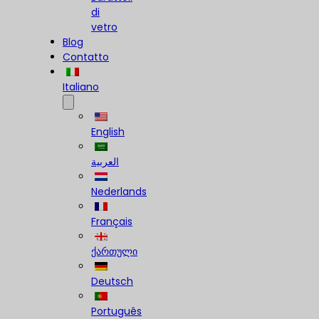
di
vetro
Blog
Contatto
Italiano
English
العربية
Nederlands
Français
ქართული
Deutsch
Português