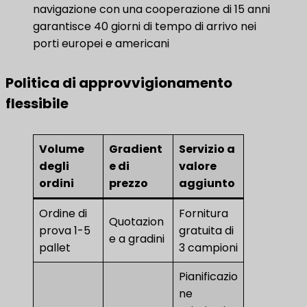
navigazione con una cooperazione di 15 anni
garantisce 40 giorni di tempo di arrivo nei
porti europei e americani
Politica di approvvigionamento
flessibile
Volume
Gradient
Servizio a
degli
e di
valore
ordini
prezzo
aggiunto
Ordine di
Fornitura
Quotazion
prova 1-5
gratuita di
e a gradini
pallet
3 campioni
Pianificazio
ne