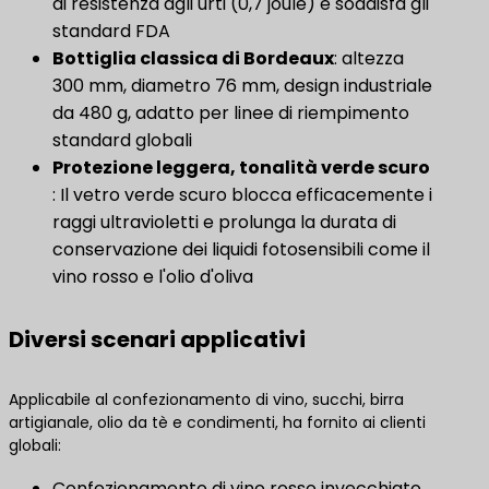
di resistenza agli urti (0,7 joule) e soddisfa gli
standard FDA
Bottiglia classica di Bordeaux
: altezza
300 mm, diametro 76 mm, design industriale
da 480 g, adatto per linee di riempimento
standard globali
Protezione leggera, tonalità verde scuro
: Il vetro verde scuro blocca efficacemente i
raggi ultravioletti e prolunga la durata di
conservazione dei liquidi fotosensibili come il
vino rosso e l'olio d'oliva
Diversi scenari applicativi
Applicabile al confezionamento di vino, succhi, birra
artigianale, olio da tè e condimenti, ha fornito ai clienti
globali:
Confezionamento di vino rosso invecchiato