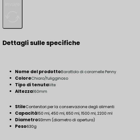
Inviare
Dettagli sulle specifiche
Nome del prodotto
Barattolo di caramelle Penny
Colore
Chiaro/fuligginoso
Tipo di tenuta
Vite
Altezza
160mm
Stile
Contenitori per la conservazione degli alimenti
Capacità
150 ml, 450 ml, 650 ml, 1500 ml, 2200 ml
Diametro
93mm (diametro di apertura)
Peso
630g