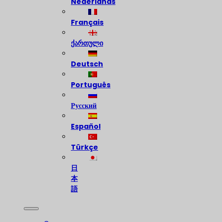
Nederlands
Français
ქართული
Deutsch
Português
Русский
Español
Türkçe
日
本
語