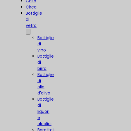
Casa
Circa
Bottiglie
di
vetro
Bottiglie
di
vino
Bottiglie
di
birra
Bottiglie
di
olio
d'oliva
Bottiglie
di
liquori
e
alcolici
Barattoli