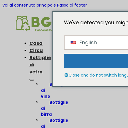
Vai al contenuto principale
Passa al footer
We've detected you might
English
Casa
Circa
Bottiglie
di
vetro
Close and do not switch lan
Bottiglie
di
vino
Bottiglie
di
birra
Bottiglie
di