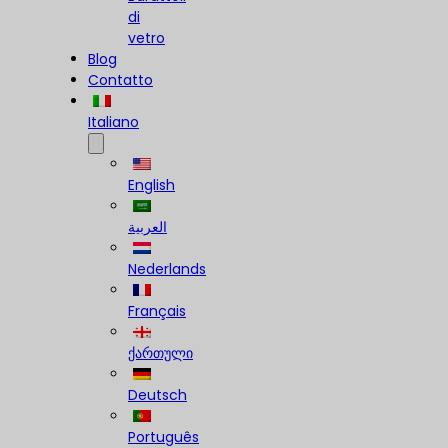
di
vetro
Blog
Contatto
Italiano
English
العربية
Nederlands
Français
ქართული
Deutsch
Português