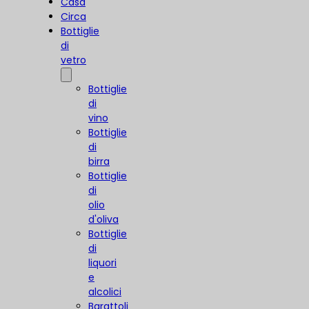
Casa
Circa
Bottiglie
di
vetro
Bottiglie
di
vino
Bottiglie
di
birra
Bottiglie
di
olio
d'oliva
Bottiglie
di
liquori
e
alcolici
Barattoli