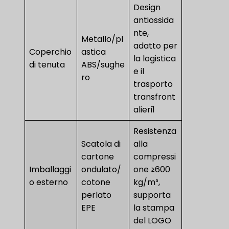
Design
antiossida
nte,
Metallo/pl
adatto per
Coperchio
astica
la logistica
di tenuta
ABS/sughe
e il
ro
trasporto
transfront
alieri1
Resistenza
Scatola di
alla
cartone
compressi
Imballaggi
ondulato/
one ≥600
o esterno
cotone
kg/m³,
perlato
supporta
EPE
la stampa
del LOGO