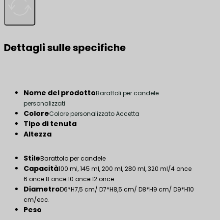
Dettagli sulle specifiche
Nome del prodotto
Barattoli per candele
personalizzati
Colore
Colore personalizzato Accetta
Tipo di tenuta
Altezza
Stile
Barattolo per candele
Capacità
100 ml, 145 ml, 200 ml, 280 ml, 320 ml/4 once
6 once 8 once 10 once 12 once
Diametro
D6*H7,5 cm/ D7*H8,5 cm/ D8*H9 cm/ D9*H10
cm/ecc.
Peso