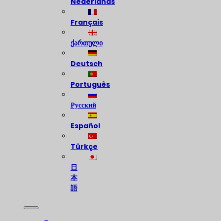
Nederlands
Français
ქართული
Deutsch
Português
Русский
Español
Türkçe
日
本
語