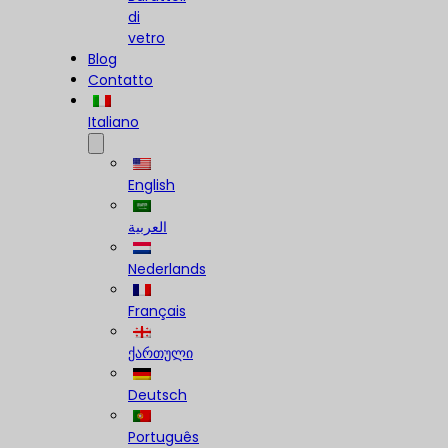
di
vetro
Blog
Contatto
Italiano
English
العربية
Nederlands
Français
ქართული
Deutsch
Português