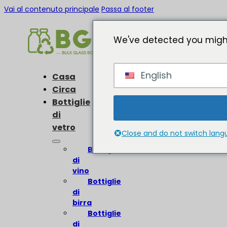
Vai al contenuto principale
Passa al footer
We've detected you might
English
Casa
Circa
Bottiglie
di
vetro
Close and do not switch lan
Bottiglie
di
vino
Bottiglie
di
birra
Bottiglie
di