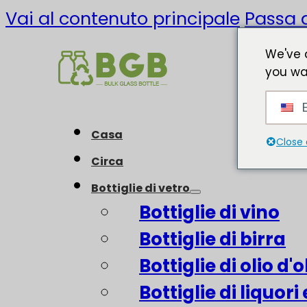
Vai al contenuto principale
Passa a
We've 
you wa
E
Casa
Close 
Circa
Bottiglie di vetro
Bottiglie di vino
Bottiglie di birra
Bottiglie di olio d'o
Bottiglie di liquori 