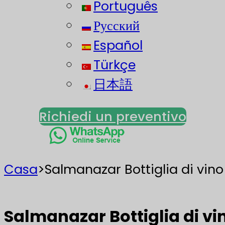
Português
Русский
Español
Türkçe
日本語
Richiedi un preventivo
Casa
>
Salmanazar Bottiglia di vino
Salmanazar Bottiglia di vin