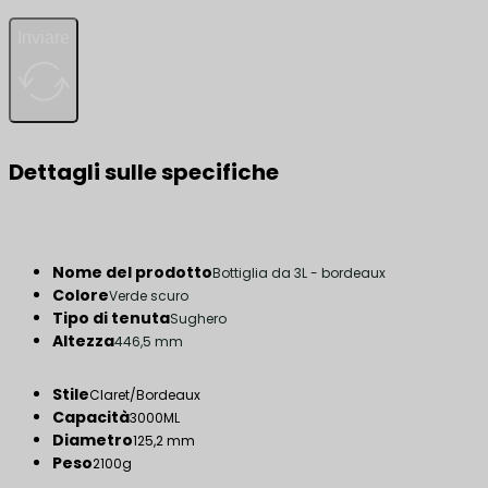
Inviare
Dettagli sulle specifiche
Nome del prodotto
Bottiglia da 3L - bordeaux
Colore
Verde scuro
Tipo di tenuta
Sughero
Altezza
446,5 mm
Stile
Claret/Bordeaux
Capacità
3000ML
Diametro
125,2 mm
Peso
2100g