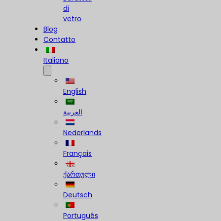
di
vetro
Blog
Contatto
Italiano
English
العربية
Nederlands
Français
ქართული
Deutsch
Português