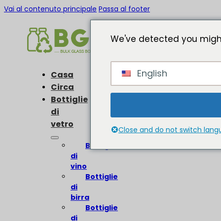
Vai al contenuto principale
Passa al footer
We've detected you might
English
Casa
Circa
Bottiglie
di
vetro
Close and do not switch lan
Bottiglie
di
vino
Bottiglie
di
birra
Bottiglie
di