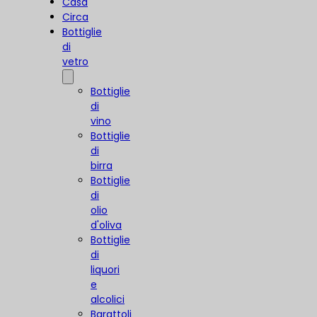
Casa
Circa
Bottiglie
di
vetro
Bottiglie
di
vino
Bottiglie
di
birra
Bottiglie
di
olio
d'oliva
Bottiglie
di
liquori
e
alcolici
Barattoli