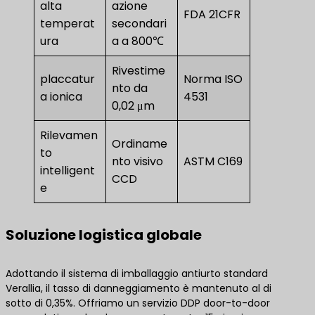
alta
azione
FDA 21CFR
temperat
secondari
ura
a a 800℃
Rivestime
placcatur
Norma ISO
nto da
a ionica
4531
0,02 μm
Rilevamen
Ordiname
to
nto visivo
ASTM C169
intelligent
CCD
e
Soluzione logistica globale
Adottando il sistema di imballaggio antiurto standard
Verallia, il tasso di danneggiamento è mantenuto al di
sotto di 0,35%. Offriamo un servizio DDP door-to-door