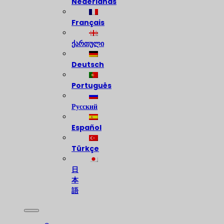
Nederlands
Français
ქართული
Deutsch
Português
Русский
Español
Türkçe
日
本
語