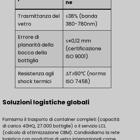
ne
Trasmittanza del
≤38% (banda
vetro
380-780nm)
Errore di
≤±0,12 mm
planarità della
(certificazione
bocca della
ISO 9001)
bottiglia
Resistenza agli
ΔT≥60℃ (norma
shock termici
ISO 7458)
Soluzioni logistiche globali
Forniamo il trasporto di container completi (capacità
di carico 40HQ, 27.000 bottiglie) o il servizio LCL
(calcolo di ottimizzazione CBM). Condividiamo la rete
logistica con produttori di vetro internazionali come