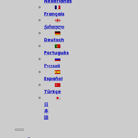
Nederlands
Français
ქართული
Deutsch
Português
Русский
Español
Türkçe
日
本
語