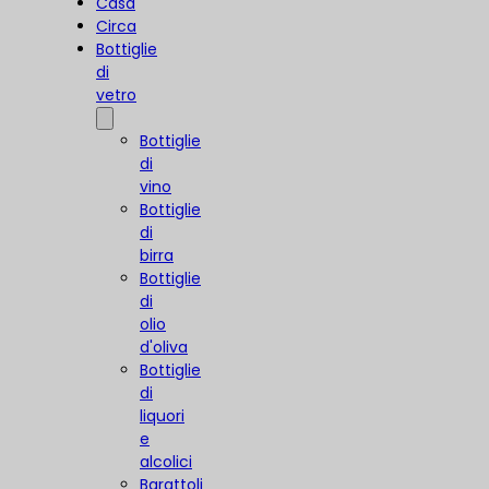
Casa
Circa
Bottiglie
di
vetro
Bottiglie
di
vino
Bottiglie
di
birra
Bottiglie
di
olio
d'oliva
Bottiglie
di
liquori
e
alcolici
Barattoli