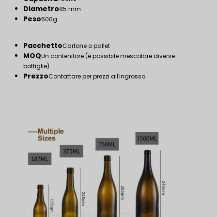
Diametro
85 mm
Peso
600g
Pacchetto
Cartone o pallet
MOQ
Un contenitore (è possibile mescolare diverse
bottiglie)
Prezzo
Contattare per prezzi all'ingrosso