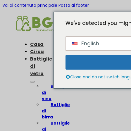
Vai al contenuto principale
Passa al footer
We've detected you might
English
Casa
Circa
Bottiglie
di
vetro
Close and do not switch lan
Bottiglie
di
vino
Bottiglie
di
birra
Bottiglie
di