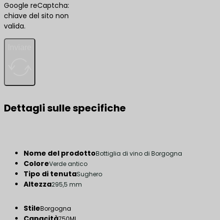
Google reCaptcha:
chiave del sito non
valida.
Inviare
Dettagli sulle specifiche
Nome del prodotto
Bottiglia di vino di Borgogna
Colore
Verde antico
Tipo di tenuta
Sughero
Altezza
295,5 mm
Stile
Borgogna
Capacità
750ML