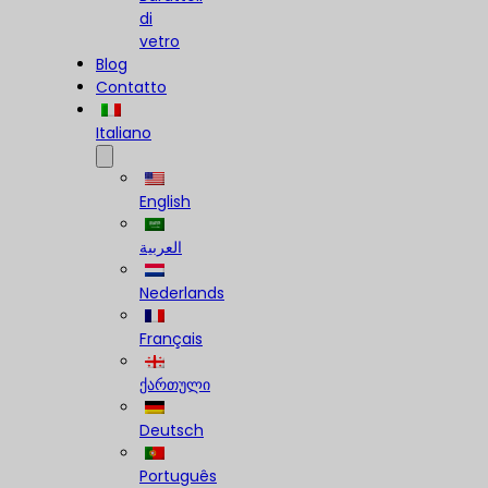
di
vetro
Blog
Contatto
Italiano
English
العربية
Nederlands
Français
ქართული
Deutsch
Português