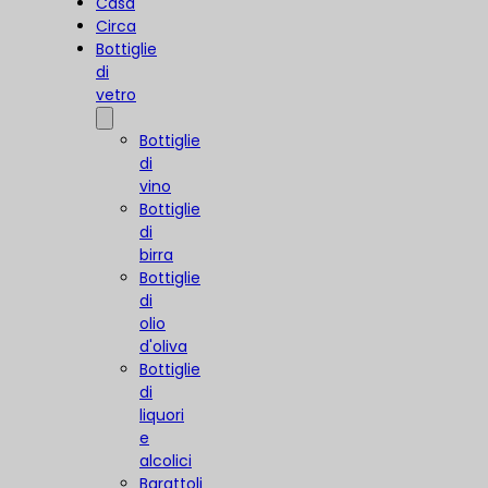
Casa
Circa
Bottiglie
di
vetro
Bottiglie
di
vino
Bottiglie
di
birra
Bottiglie
di
olio
d'oliva
Bottiglie
di
liquori
e
alcolici
Barattoli