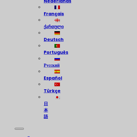
Nederlands
Français
ქართული
Deutsch
Português
Русский
Español
Türkçe
日
本
語