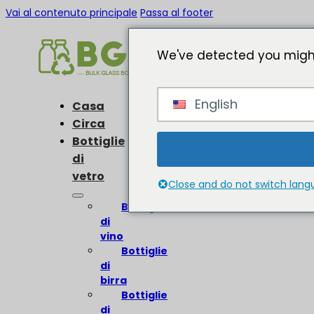
Vai al contenuto principale
Passa al footer
We've detected you might
English
Casa
Circa
Bottiglie
di
vetro
Close and do not switch lan
Bottiglie
di
vino
Bottiglie
di
birra
Bottiglie
di