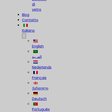
di
vetro
Blog
Contatto
Italiano
English
العربية
Nederlands
Français
ქართული
Deutsch
Português