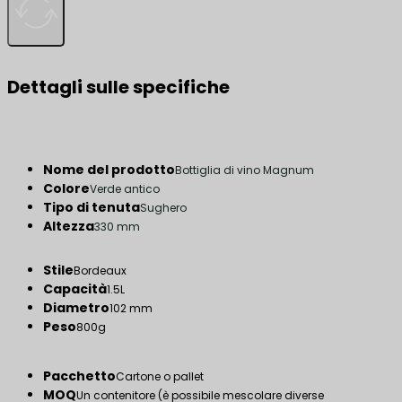
Dettagli sulle specifiche
Nome del prodotto
Bottiglia di vino Magnum
Colore
Verde antico
Tipo di tenuta
Sughero
Altezza
330 mm
Stile
Bordeaux
Capacità
1.5L
Diametro
102 mm
Peso
800g
Pacchetto
Cartone o pallet
MOQ
Un contenitore (è possibile mescolare diverse