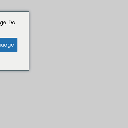
ge. Do
guage