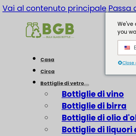
Vai al contenuto principale
Passa a
We've 
you wa
E
Casa
Close 
Circa
Bottiglie di vetro
Bottiglie di vino
Bottiglie di birra
Bottiglie di olio d'o
Bottiglie di liquori 