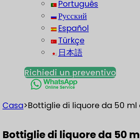
Português
Русский
Español
Türkçe
日本語
Richiedi un preventivo
Casa
>
Bottiglie di liquore da 50 ml 
Bottiglie di liquore da 50 m