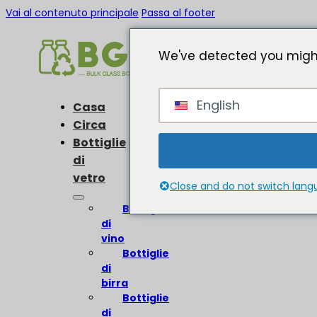
Vai al contenuto principale
Passa al footer
We've detected you might
English
Casa
Circa
Bottiglie
di
vetro
Close and do not switch lan
Bottiglie
di
vino
Bottiglie
di
birra
Bottiglie
di