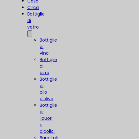
Casa
Circa
Bottiglie
di
vetro
Bottiglie
di
vino
Bottiglie
di
birra
Bottiglie
di
olio
d'oliva
Bottiglie
di
liquori
e
alcolici
Barattoli