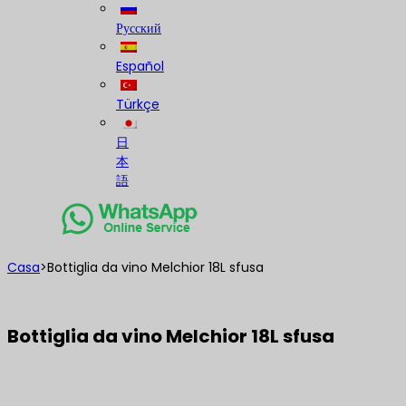
Русский
Español
Türkçe
日
本
語
Casa
>
Bottiglia da vino Melchior 18L sfusa
Bottiglia da vino Melchior 18L sfusa