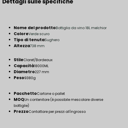
Dettagli sulle specifiche
Nome del prodotto
Bottiglia da vino 18L melchior
Colore
Verde scuro
Tipo di tenuta
Sughero
Altezza
738 mm
Stile
Claret/Bordeaux
Capacità
18000ML
Diametro
227 mm
Peso
9380g
Pacchetto
Cartone o pallet
MOQ
Un contenitore (è possibile mescolare diverse
bottiglie)
Prezzo
Contattare per prezzi all'ingrosso