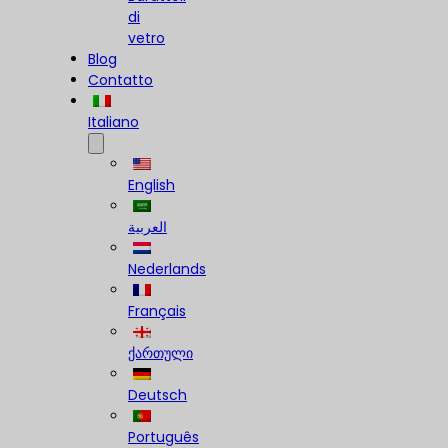
di
vetro
Blog
Contatto
Italiano
English
العربية
Nederlands
Français
ქართული
Deutsch
Português