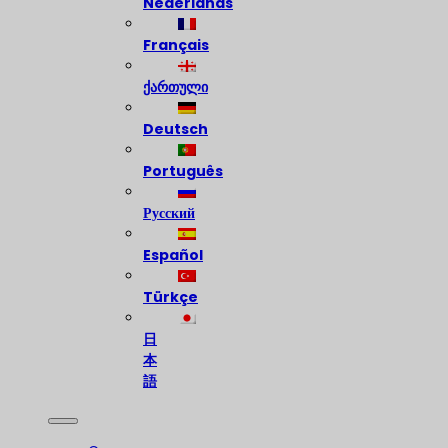
Nederlands
Français
ქართული
Deutsch
Português
Русский
Español
Türkçe
日
本
語