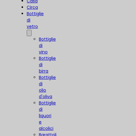
Casa
Circa
Bottiglie
di
vetro
Bottiglie
di
vino
Bottiglie
di
birra
Bottiglie
di
olio
d'oliva
Bottiglie
di
liquori
e
alcolici
Barattoli