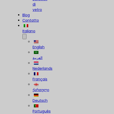
di
vetro
Blog
Contatto
Italiano
English
العربية
Nederlands
Français
ქართული
Deutsch
Português