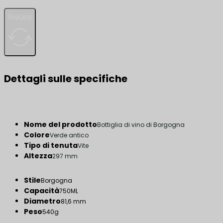
Inviare
Dettagli sulle specifiche
Nome del prodotto
Bottiglia di vino di Borgogna
Colore
Verde antico
Tipo di tenuta
Vite
Altezza
297 mm
Stile
Borgogna
Capacità
750ML
Diametro
81,6 mm
Peso
540g