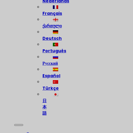
Nederlands
Français
ქართული
Deutsch
Português
Русский
Español
Türkçe
日
本
語