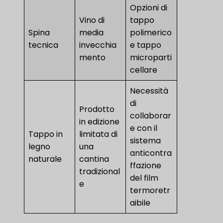
Opzioni di
Vino di
tappo
Spina
media
polimerico
tecnica
invecchia
e tappo
mento
microparti
cellare
Necessità
di
Prodotto
collaborar
in edizione
e con il
Tappo in
limitata di
sistema
legno
una
anticontra
naturale
cantina
ffazione
tradizional
del film
e
termoretr
aibile