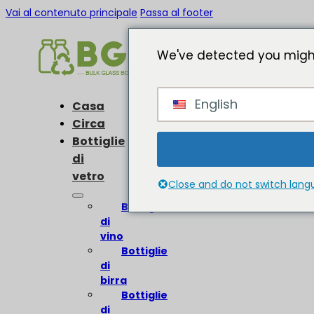
Vai al contenuto principale
Passa al footer
We've detected you might
English
Casa
Circa
Bottiglie
di
vetro
Close and do not switch lan
Bottiglie
di
vino
Bottiglie
di
birra
Bottiglie
di