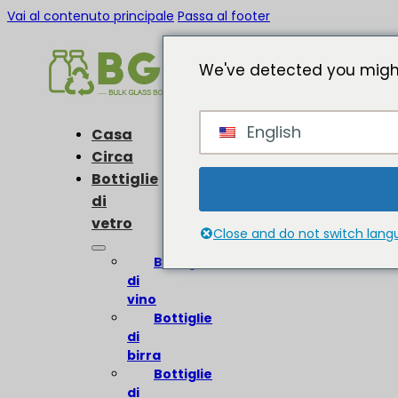
Vai al contenuto principale
Passa al footer
We've detected you might
English
Casa
Circa
Bottiglie
di
vetro
Close and do not switch lan
Bottiglie
di
vino
Bottiglie
di
birra
Bottiglie
di