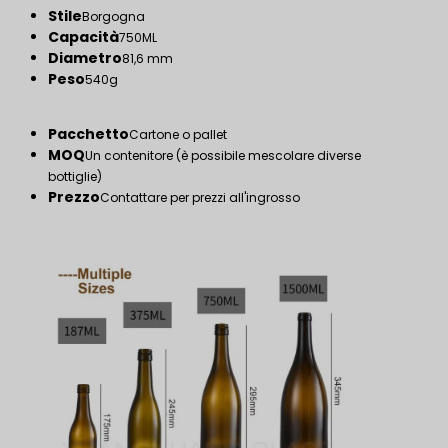
Stile
Borgogna
Capacità
750ML
Diametro
81,6 mm
Peso
540g
Pacchetto
Cartone o pallet
MOQ
Un contenitore (è possibile mescolare diverse
bottiglie)
Prezzo
Contattare per prezzi all'ingrosso