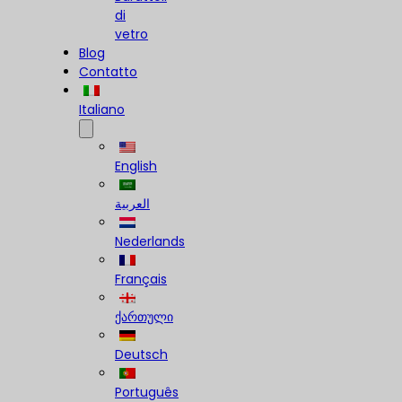
di
vetro
Blog
Contatto
Italiano
English
العربية
Nederlands
Français
ქართული
Deutsch
Português