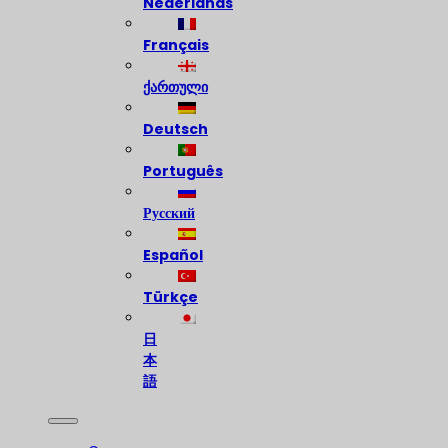
Nederlands
Français
ქართული
Deutsch
Português
Русский
Español
Türkçe
日
本
語