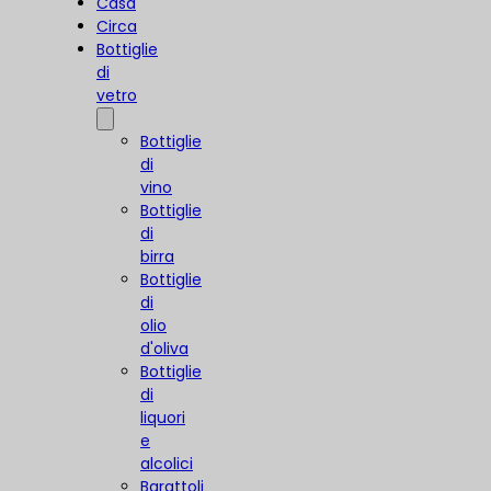
Casa
Circa
Bottiglie
di
vetro
Bottiglie
di
vino
Bottiglie
di
birra
Bottiglie
di
olio
d'oliva
Bottiglie
di
liquori
e
alcolici
Barattoli