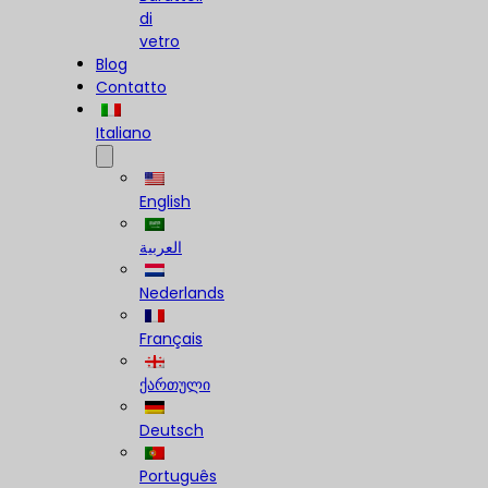
di
vetro
Blog
Contatto
Italiano
English
العربية
Nederlands
Français
ქართული
Deutsch
Português