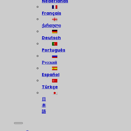
Nederlands
Français
ქართული
Deutsch
Português
Русский
Español
Türkçe
日
本
語