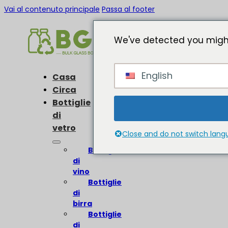
Vai al contenuto principale
Passa al footer
We've detected you might
English
Casa
Circa
Bottiglie
di
vetro
Close and do not switch lan
Bottiglie
di
vino
Bottiglie
di
birra
Bottiglie
di