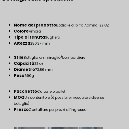
Nome del prodotto
Bottiglie di birra Admiral 22 OZ
Colore
Ambra
Tipo di tenuta
Sughero
Altezza
280,37 mm
Stile
Bottiglia ammiraglio/bombardiere
Capacità
22 oz
Diametro
73,86 mm
Peso
690g
Pacchetto
Cartone o pallet
MOQ
Un contenitore (è possibile mescolare diverse
bottiglie)
Prezzo
Contattare per prezzi all'ingrosso