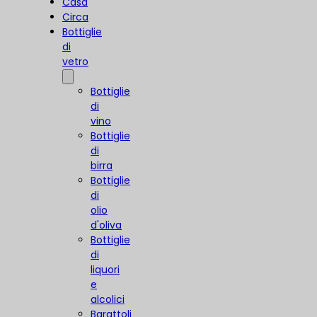
Casa
Circa
Bottiglie
di
vetro
Bottiglie
di
vino
Bottiglie
di
birra
Bottiglie
di
olio
d'oliva
Bottiglie
di
liquori
e
alcolici
Barattoli