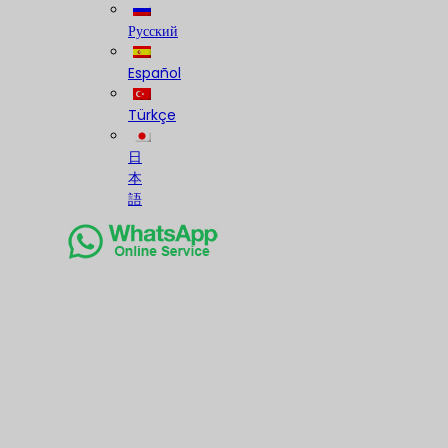
Русский
Español
Türkçe
日
本
語