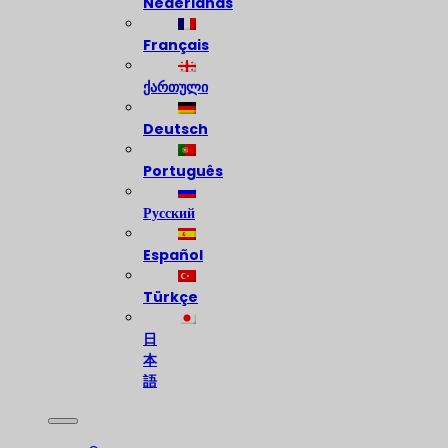
Nederlands
Français
ქართული
Deutsch
Português
Русский
Español
Türkçe
日
本
語