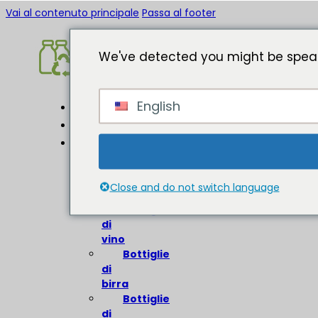
Vai al contenuto principale
Passa al footer
We've detected you might be speak
English
Casa
Circa
Bottiglie
di
vetro
Close and do not switch language
Bottiglie
di
vino
Bottiglie
di
birra
Bottiglie
di