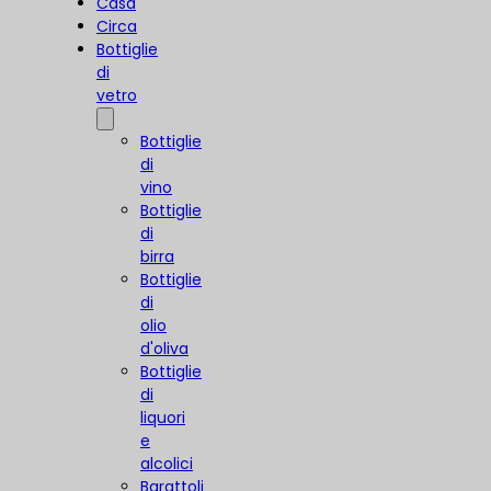
Casa
Circa
Bottiglie
di
vetro
Bottiglie
di
vino
Bottiglie
di
birra
Bottiglie
di
olio
d'oliva
Bottiglie
di
liquori
e
alcolici
Barattoli