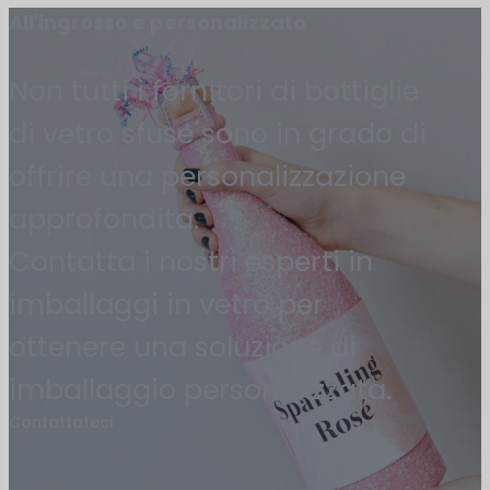
All'ingrosso e personalizzato
Non tutti i fornitori di bottiglie
di vetro sfuse sono in grado di
offrire una personalizzazione
approfondita.
Contatta i nostri esperti in
imballaggi in vetro per
ottenere una soluzione di
imballaggio personalizzata.
Contattateci