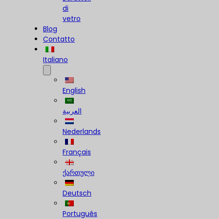
di
vetro
Blog
Contatto
Italiano
English
العربية
Nederlands
Français
ქართული
Deutsch
Português