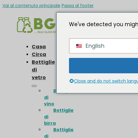
Vai al contenuto principale
Passa al footer
We've detected you might
English
Casa
Circa
Bottiglie
di
vetro
Close and do not switch lan
Bottiglie
di
vino
Bottiglie
di
birra
Bottiglie
di