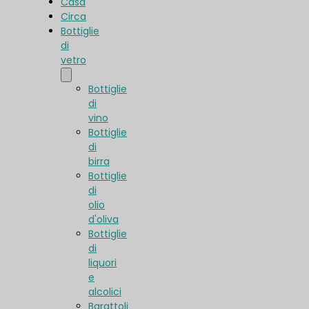
Casa
Circa
Bottiglie
di
vetro
Bottiglie
di
vino
Bottiglie
di
birra
Bottiglie
di
olio
d'oliva
Bottiglie
di
liquori
e
alcolici
Barattoli