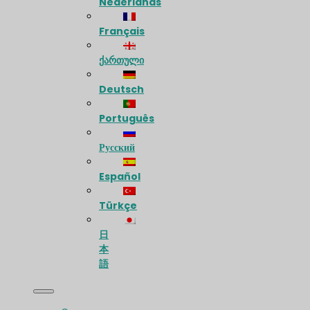
Nederlands
Français
ქართული
Deutsch
Português
Русский
Español
Türkçe
日
本
語