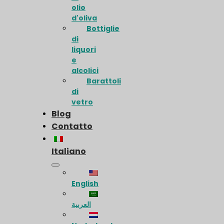
olio
d'oliva
Bottiglie
di
liquori
e
alcolici
Barattoli
di
vetro
Blog
Contatto
Italiano
English
العربية