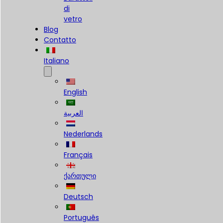
di
vetro
Blog
Contatto
Italiano
English
العربية
Nederlands
Français
ქართული
Deutsch
Português