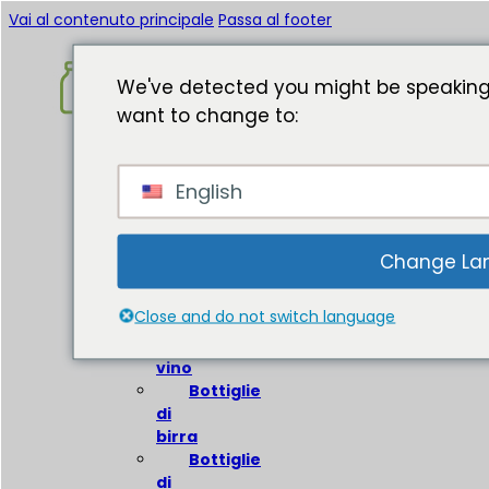
Vai al contenuto principale
Passa al footer
We've detected you might be speaking
want to change to:
Casa
English
Circa
Bottiglie
di
Change La
vetro
Close and do not switch language
Bottiglie
di
vino
Bottiglie
di
birra
Bottiglie
di