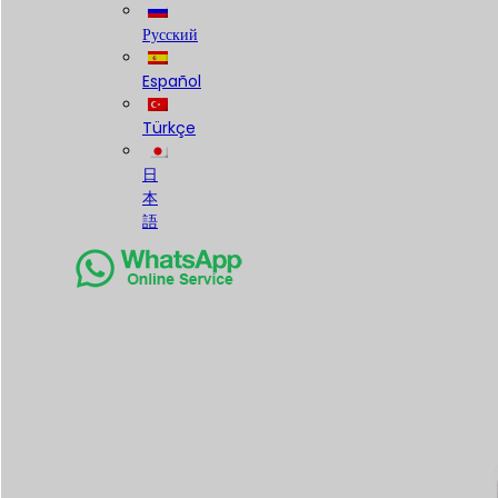
Русский
Español
Türkçe
日
本
語