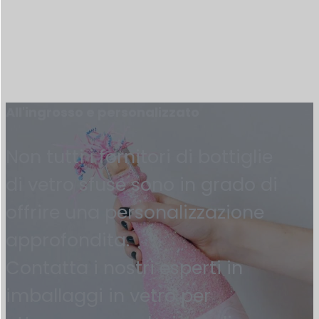
All'ingrosso e personalizzato
Non tutti i fornitori di bottiglie
di vetro sfuse sono in grado di
offrire una personalizzazione
approfondita.
Contatta i nostri esperti in
imballaggi in vetro per