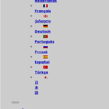
Nederlands
Français
ქართული
Deutsch
Português
Русский
Español
Türkçe
日
本
語