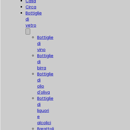
Casa
Circa
Bottiglie
di
vetro
Bottiglie
di
vino
Bottiglie
di
birra
Bottiglie
di
olio
d'oliva
Bottiglie
di
liquori
e
alcolici
Barattoli